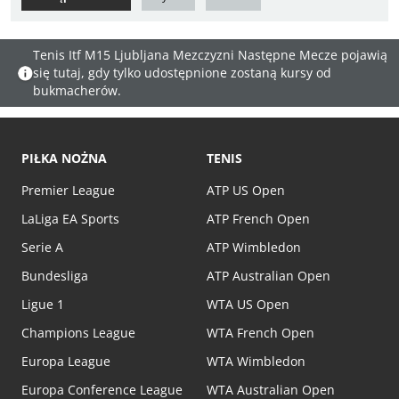
Tenis Itf M15 Ljubljana Mezczyzni Następne Mecze pojawią
się tutaj, gdy tylko udostępnione zostaną kursy od
bukmacherów.
PIŁKA NOŻNA
TENIS
Premier League
ATP US Open
LaLiga EA Sports
ATP French Open
Serie A
ATP Wimbledon
Bundesliga
ATP Australian Open
Ligue 1
WTA US Open
Champions League
WTA French Open
Europa League
WTA Wimbledon
Europa Conference League
WTA Australian Open