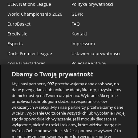
UEFA Nations League
Polityka prywatności
World Championship 2026
GDPR
EuroBasket
FAQ
Eredivisie
Kontakt
Esports
Impressum
Darts Premier League
Ustawienia prywatności
Copa Libertadores
Polecane witryny
Dbamy o Twoją prywatność
Oferty bonusowe
Bukmacherzy
My i nasi partnerzy
997
przechowujemy dane osobowe, np.
dane przeglądania lub unikalne identyfikatory, i uzyskujemy
Wiadomości
do nich dostęp na Twoim urządzeniu. Wybranie Akceptuję
umożliwia technologiom śledzenia wspieranie celów
wskazanych w sekcji „My i nasi partnerzy przetwarzamy dane
w celu”. Wybranie Odrzucenie wszystkich lub wycofanie Twojej
PARTNERZY
zgody spowoduje ich wyłączenie. Jeśli moduły śledzące są
wyłączone, niektóre treści i reklamy, które widzisz, mogą nie
SoccerVista
być dla Ciebie odpowiednie. Możesz ponownie wyświetlić to
Betexplorer
menu, aby zmienić swoje wybory lub wycofać zgodę w