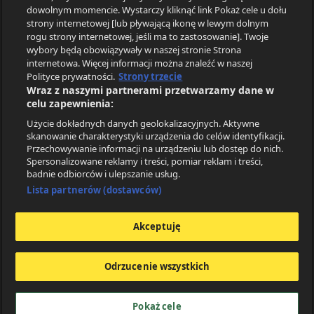
dowolnym momencie. Wystarczy kliknąć link Pokaż cele u dołu
FCTables
strony internetowej [lub pływającą ikonę w lewym dolnym
rogu strony internetowej, jeśli ma to zastosowanie]. Twoje
Tribalfootball
wybory będą obowiązywały w naszej stronie Strona
ScoreBar
internetowa. Więcej informacji można znaleźć w naszej
Polityce prywatności.
Strony trzecie
Wraz z naszymi partnerami przetwarzamy dane w
celu zapewnienia:
Graj odpowiedzialnie.
Terapia uzależnień od hazardu. 18+
Użycie dokładnych danych geolokalizacyjnych. Aktywne
skanowanie charakterystyki urządzenia do celów identyfikacji.
Przechowywanie informacji na urządzeniu lub dostęp do nich.
Spersonalizowane reklamy i treści, pomiar reklam i treści,
Proszę, graj odpowiedzialnie.
badnie odbiorców i ulepszanie usług.
Lista partnerów (dostawców)
Dane dostarczone przez
X
We would love to get your
opinion on your experience with
Akceptuję
our site with a short survey
Take Survey
Odrzucenie wszystkich
Copyright © 2008-2026 Oddsportal.com
Pokaż cele