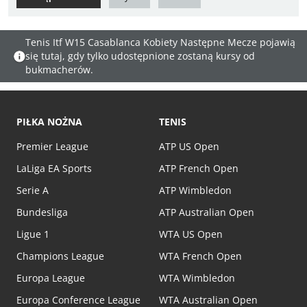
Tenis Itf W15 Casablanca Kobiety Następne Mecze pojawią
się tutaj, gdy tylko udostępnione zostaną kursy od
bukmacherów.
PIŁKA NOŻNA
TENIS
Premier League
ATP US Open
LaLiga EA Sports
ATP French Open
Serie A
ATP Wimbledon
Bundesliga
ATP Australian Open
Ligue 1
WTA US Open
Champions League
WTA French Open
Europa League
WTA Wimbledon
Europa Conference League
WTA Australian Open