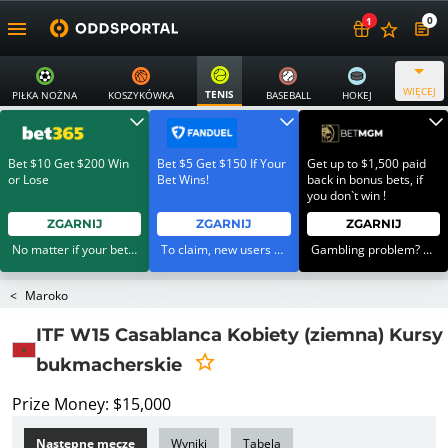
0
1
WIĘCEJ
TENIS
PIŁKA NOŻNA
KOSZYKÓWKA
BASEBALL
HOKEJ
Bet $10 Get $200 Win
Bet $5 Get $150 If Your
Get up to $1,500 paid
or Lose
Bet Wins!
back in bonus bets, if
you don`t win !
ZGARNIJ
ZGARNIJ
ZGARNIJ
No matter if your bet wins or loses. Deposit required. Paid in Bonus Bets. Bonus Bets wager excluded from returns. New customers only. Max. prize, game restrictions, time limits and T&Cs apply. 21+. Gambling Problem? Call 1-800-GAMBLER.
To claim, new users need to register, make a first-time deposit of $5 or more, and then simply place their first real-money wager on any FanDuel Sportsbook market (no odds limits) that is live on platform. All users will receive their $150 in Bonus Bets If Your Bet Wins within 72 hours of the bet settlement.
Gambling problem? Call 1-800-GAMBLER or 1-800-MY-RESET. 21+ only. Please Gamble Responsibly. See BetMGM.com for Terms. First Bet Offer for new customers only (if applicable). Subject to eligibility requirements. Bonus bets are non-withdrawable. In partnership with Kansas Crossing Casino and Hotel. Promotional offers not available in Mississippi, New York, Ontario, or Puerto Rico.
<
Maroko
ITF W15 Casablanca Kobiety (ziemna) Kursy
bukmacherskie
Prize Money:
$15,000
Następne mecze
Wyniki
Tabela