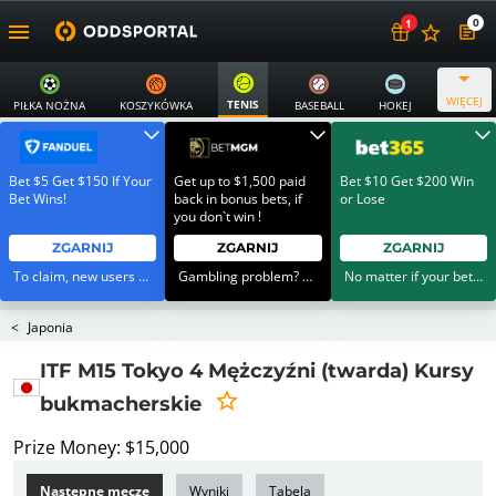
0
1
WIĘCEJ
TENIS
PIŁKA NOŻNA
KOSZYKÓWKA
BASEBALL
HOKEJ
Bet $5 Get $150 If Your
Get up to $1,500 paid
Bet $10 Get $200 Win
Bet Wins!
back in bonus bets, if
or Lose
you don`t win !
ZGARNIJ
ZGARNIJ
ZGARNIJ
To claim, new users need to register, make a first-time deposit of $5 or more, and then simply place their first real-money wager on any FanDuel Sportsbook market (no odds limits) that is live on platform. All users will receive their $150 in Bonus Bets If Your Bet Wins within 72 hours of the bet settlement.
Gambling problem? Call 1-800-GAMBLER or 1-800-MY-RESET. 21+ only. Please Gamble Responsibly. See BetMGM.com for Terms. First Bet Offer for new customers only (if applicable). Subject to eligibility requirements. Bonus bets are non-withdrawable. In partnership with Kansas Crossing Casino and Hotel. Promotional offers not available in Mississippi, New York, Ontario, or Puerto Rico.
No matter if your bet wins or loses. Deposit required. Paid in Bonus Bets. Bonus Bets wager excluded from returns. New customers only. Max. prize, game restrictions, time limits and T&Cs apply. 21+. Gambling Problem? Call 1-800-GAMBLER.
<
Japonia
ITF M15 Tokyo 4 Mężczyźni (twarda) Kursy
bukmacherskie
Prize Money:
$15,000
Następne mecze
Wyniki
Tabela