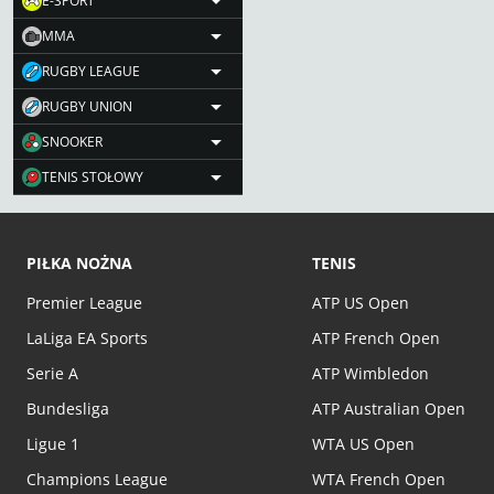
E-SPORT
MMA
RUGBY LEAGUE
RUGBY UNION
SNOOKER
TENIS STOŁOWY
PIŁKA NOŻNA
TENIS
Premier League
ATP US Open
LaLiga EA Sports
ATP French Open
Serie A
ATP Wimbledon
Bundesliga
ATP Australian Open
Ligue 1
WTA US Open
Champions League
WTA French Open