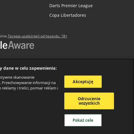
Darts Premier League
Copa Libertadores
lnie.
Terapia uzależnień od hazardu. 18+
Proszę, graj odpowiedzialnie.
 dane w celu zapewnienia:
zone przez
Aktywne skanowanie
Akceptuję
i. Przechowywanie informacji na
reklamy i treści, pomiar reklam i
Odrzucenie
wszystkich
Pokaż cele