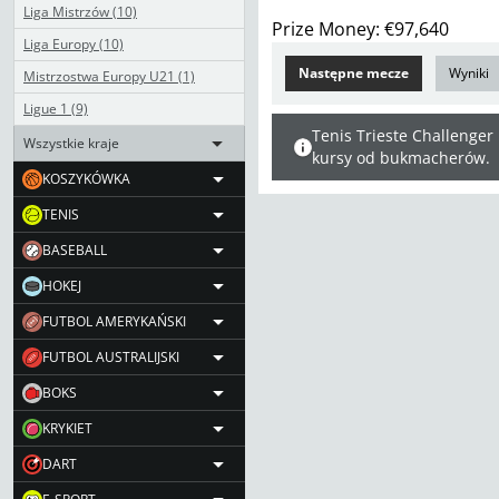
Liga Mistrzów
(10)
Prize Money:
€97,640
Liga Europy
(10)
Następne mecze
Wyniki
Mistrzostwa Europy U21
(1)
Ligue 1
(9)
Tenis Trieste Challenger
Wszystkie kraje
kursy od bukmacherów.
KOSZYKÓWKA
TENIS
BASEBALL
HOKEJ
FUTBOL AMERYKAŃSKI
FUTBOL AUSTRALIJSKI
BOKS
KRYKIET
DART