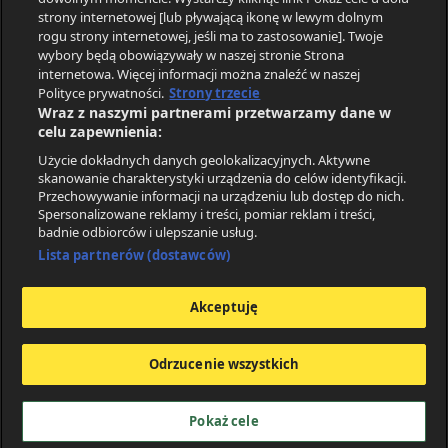
FCTables
strony internetowej [lub pływającą ikonę w lewym dolnym
rogu strony internetowej, jeśli ma to zastosowanie]. Twoje
Tribalfootball
wybory będą obowiązywały w naszej stronie Strona
ScoreBar
internetowa. Więcej informacji można znaleźć w naszej
Polityce prywatności.
Strony trzecie
Wraz z naszymi partnerami przetwarzamy dane w
celu zapewnienia:
Graj odpowiedzialnie.
Terapia uzależnień od hazardu. 18+
Użycie dokładnych danych geolokalizacyjnych. Aktywne
skanowanie charakterystyki urządzenia do celów identyfikacji.
Przechowywanie informacji na urządzeniu lub dostęp do nich.
Spersonalizowane reklamy i treści, pomiar reklam i treści,
Proszę, graj odpowiedzialnie.
badnie odbiorców i ulepszanie usług.
Lista partnerów (dostawców)
Dane dostarczone przez
X
We would love to get your
opinion on your experience with
Akceptuję
our site with a short survey
Take Survey
Odrzucenie wszystkich
Copyright © 2008-2026 Oddsportal.com
Pokaż cele