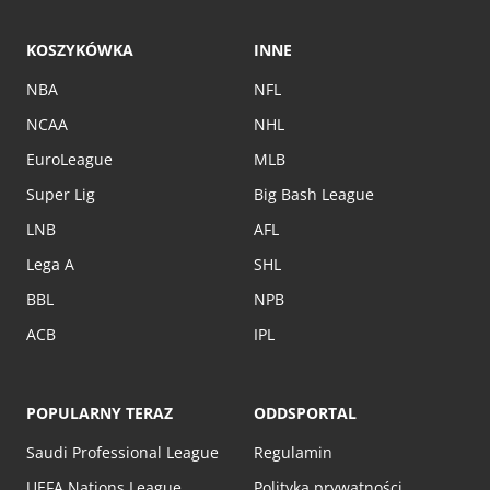
KOSZYKÓWKA
INNE
NBA
NFL
NCAA
NHL
EuroLeague
MLB
Super Lig
Big Bash League
LNB
AFL
Lega A
SHL
BBL
NPB
ACB
IPL
POPULARNY TERAZ
ODDSPORTAL
Saudi Professional League
Regulamin
UEFA Nations League
Polityka prywatności