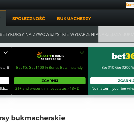
Kurs
W
SPOŁECZNOŚĆ
BUKMACHERZY
BETY
KURSY NA ŻYWO
WSZYSTKIE WYDARZENIA
NARZĘDZIA BUKM
ts, if
Bet $5, Get $100 in Bonus Bets Instantly!
Bet $10 Get $200 W
ZGARNIJ
ZGARNI
Gambling problem? Call 1-800-GAMBLER or 1-800-MY-RESET. 21+ only. Please Gamble Responsibly. See BetMGM.com for Terms. First Bet Offer for new customers only (if applicable). Subject to eligibility requirements. Bonus bets are non-withdrawable. In partnership with Kansas Crossing Casino and Hotel. Promotional offers not available in Mississippi, New York, Ontario, or Puerto Rico.
21+ and present in most states. (18+ DC/KY/NH/PR/WY). Void in NH/OR/ONT/PR. Eligibility restrictions apply. On behalf of Boot Hill Casino (KS). Pass-thru of per wager tax may apply in IL. 1 per new DraftKings customer. $5+ first-time bet req. Max. $100 issued as non-withdrawable Bonus Bets that expire in 7 days (168 hours). Stake removed from payout. Terms: sportsbook.draftkings.com/promos. Ends 5/31/26 at 11:59 PM ET.
rsy bukmacherskie