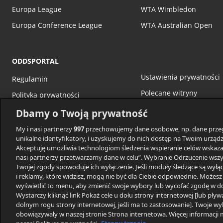
Europa League
WTA Wimbledon
Europa Conference League
WTA Australian Open
ODDSPORTAL
Ustawienia prywatności
Regulamin
Polecane witryny
Polityka prywatności
Oferty bonusowe
GDPR
Dbamy o Twoją prywatność
Bukmacherzy
FAQ
My i nasi partnerzy
997
przechowujemy dane osobowe, np. dane przeg
unikalne identyfikatory, i uzyskujemy do nich dostęp na Twoim urząd
Wiadomości
Kontakt
Akceptuję umożliwia technologiom śledzenia wspieranie celów wskazan
nasi partnerzy przetwarzamy dane w celu”. Wybranie Odrzucenie wszy
Impressum
Twojej zgody spowoduje ich wyłączenie. Jeśli moduły śledzące są wyłąc
i reklamy, które widzisz, mogą nie być dla Ciebie odpowiednie. Możes
wyświetlić to menu, aby zmienić swoje wybory lub wycofać zgodę w
Copyright © 2008-2026 Oddsportal.com
Wystarczy kliknąć link Pokaż cele u dołu strony internetowej [lub pły
dolnym rogu strony internetowej, jeśli ma to zastosowanie]. Twoje w
obowiązywały w naszej stronie Strona internetowa. Więcej informacji