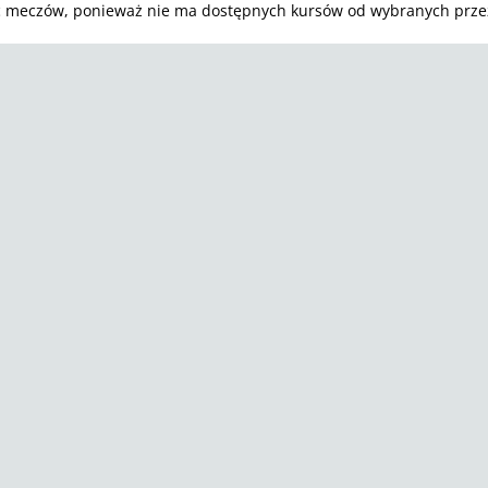
ić meczów, ponieważ nie ma dostępnych kursów od wybranych prze