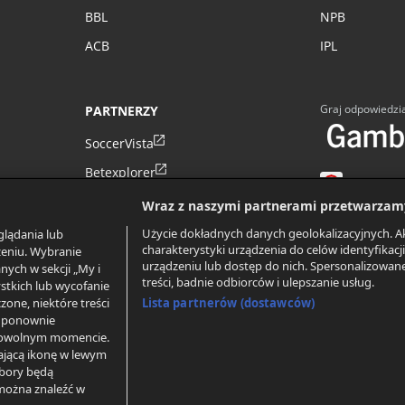
BBL
NPB
ACB
IPL
Graj odpowiedzia
PARTNERZY
SoccerVista
Betexplorer
FCTables
Wraz z naszymi partnerami przetwarzamy
Dane dostarc
Tribalfootball
Użycie dokładnych danych geolokalizacyjnych. 
lądania lub
charakterystyki urządzenia do celów identyfikacj
zeniu. Wybranie
ScoreBar
urządzeniu lub dostęp do nich. Spersonalizowane 
ych w sekcji „My i
treści, badnie odbiorców i ulepszanie usług.
stkich lub wycofanie
zone, niektóre treści
Lista partnerów (dostawców)
z ponownie
 dowolnym momencie.
wającą ikonę w lewym
ybory będą
 można znaleźć w