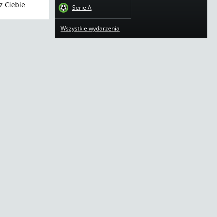
z Ciebie
Serie A
Wszystkie wydarzenia