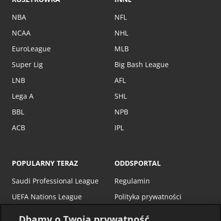
NBA
NFL
NCAA
NHL
EuroLeague
MLB
Super Lig
Big Bash League
LNB
AFL
Lega A
SHL
BBL
NPB
ACB
IPL
POPULARNY TERAZ
ODDSPORTAL
Saudi Professional League
Regulamin
UEFA Nations League
Polityka prywatności
World Championship 2026
GDPR
Dbamy o Twoją prywatność