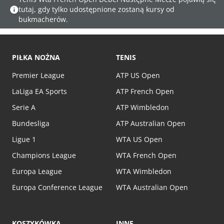
tutaj, gdy tylko udostępnione zostaną kursy od
bukmacherów.
PIŁKA NOŻNA
TENIS
Premier League
ATP US Open
LaLiga EA Sports
ATP French Open
Serie A
ATP Wimbledon
Bundesliga
ATP Australian Open
Ligue 1
WTA US Open
Champions League
WTA French Open
Europa League
WTA Wimbledon
Europa Conference League
WTA Australian Open
KOSZYKÓWKA
INNE