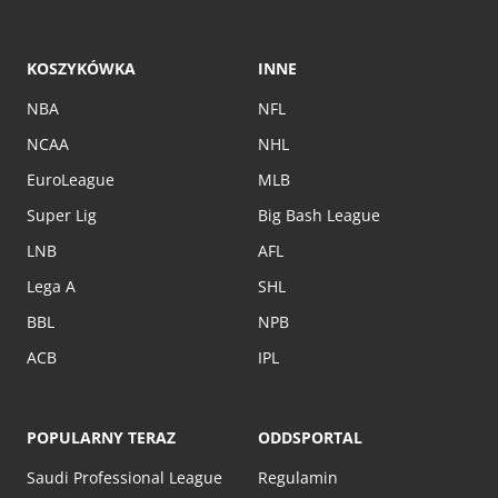
KOSZYKÓWKA
INNE
NBA
NFL
NCAA
NHL
EuroLeague
MLB
Super Lig
Big Bash League
LNB
AFL
Lega A
SHL
BBL
NPB
ACB
IPL
POPULARNY TERAZ
ODDSPORTAL
Saudi Professional League
Regulamin