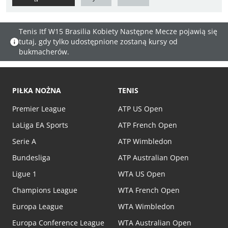
Tenis Itf W15 Brasilia Kobiety Następne Mecze pojawią się
tutaj, gdy tylko udostępnione zostaną kursy od
bukmacherów.
PIŁKA NOŻNA
TENIS
Premier League
ATP US Open
LaLiga EA Sports
ATP French Open
Serie A
ATP Wimbledon
Bundesliga
ATP Australian Open
Ligue 1
WTA US Open
Champions League
WTA French Open
Europa League
WTA Wimbledon
Europa Conference League
WTA Australian Open