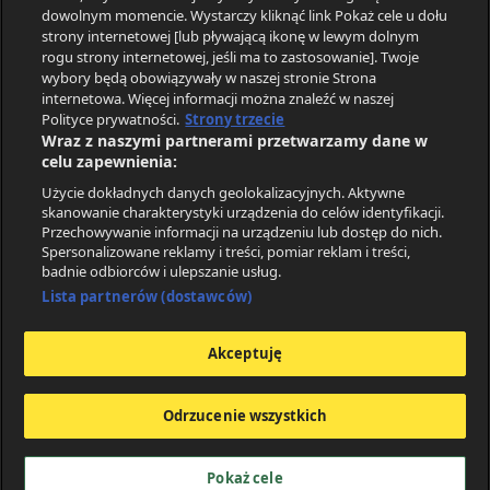
dowolnym momencie. Wystarczy kliknąć link Pokaż cele u dołu
FCTables
strony internetowej [lub pływającą ikonę w lewym dolnym
rogu strony internetowej, jeśli ma to zastosowanie]. Twoje
Tribalfootball
wybory będą obowiązywały w naszej stronie Strona
ScoreBar
internetowa. Więcej informacji można znaleźć w naszej
Polityce prywatności.
Strony trzecie
Wraz z naszymi partnerami przetwarzamy dane w
celu zapewnienia:
Graj odpowiedzialnie.
Terapia uzależnień od hazardu. 18+
Użycie dokładnych danych geolokalizacyjnych. Aktywne
skanowanie charakterystyki urządzenia do celów identyfikacji.
Przechowywanie informacji na urządzeniu lub dostęp do nich.
Spersonalizowane reklamy i treści, pomiar reklam i treści,
Proszę, graj odpowiedzialnie.
badnie odbiorców i ulepszanie usług.
Lista partnerów (dostawców)
Dane dostarczone przez
Akceptuję
Odrzucenie wszystkich
Copyright © 2008-2026 Oddsportal.com
Pokaż cele