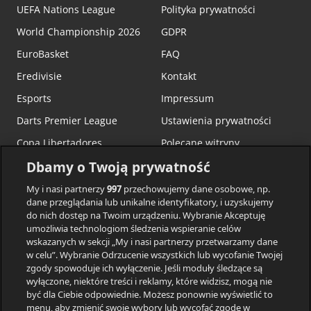
UEFA Nations League
Polityka prywatności
World Championship 2026
GDPR
EuroBasket
FAQ
Eredivisie
Kontakt
Esports
Impressum
Darts Premier League
Ustawienia prywatności
Copa Libertadores
Polecane witryny
Dbamy o Twoją prywatność
Oferty bonusowe
Bukmacherzy
My i nasi partnerzy
997
przechowujemy dane osobowe, np.
dane przeglądania lub unikalne identyfikatory, i uzyskujemy
Wiadomości
do nich dostęp na Twoim urządzeniu. Wybranie Akceptuję
umożliwia technologiom śledzenia wspieranie celów
wskazanych w sekcji „My i nasi partnerzy przetwarzamy dane
w celu”. Wybranie Odrzucenie wszystkich lub wycofanie Twojej
PARTNERZY
zgody spowoduje ich wyłączenie. Jeśli moduły śledzące są
wyłączone, niektóre treści i reklamy, które widzisz, mogą nie
SoccerVista
być dla Ciebie odpowiednie. Możesz ponownie wyświetlić to
Betexplorer
menu, aby zmienić swoje wybory lub wycofać zgodę w