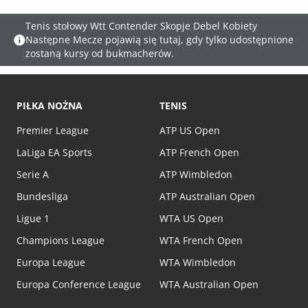
Tenis stołowy Wtt Contender Skopje Debel Kobiety
Następne Mecze pojawią się tutaj, gdy tylko udostępnione
zostaną kursy od bukmacherów.
PIŁKA NOŻNA
TENIS
Premier League
ATP US Open
LaLiga EA Sports
ATP French Open
Serie A
ATP Wimbledon
Bundesliga
ATP Australian Open
Ligue 1
WTA US Open
Champions League
WTA French Open
Europa League
WTA Wimbledon
Europa Conference League
WTA Australian Open