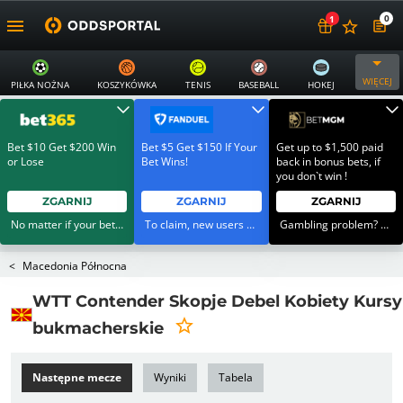
0
1
WIĘCEJ
PIŁKA NOŻNA
KOSZYKÓWKA
TENIS
BASEBALL
HOKEJ
Bet $10 Get $200 Win
Bet $5 Get $150 If Your
Get up to $1,500 paid
or Lose
Bet Wins!
back in bonus bets, if
you don`t win !
ZGARNIJ
ZGARNIJ
ZGARNIJ
No matter if your bet wins or loses. Deposit required. Paid in Bonus Bets. Bonus Bets wager excluded from returns. New customers only. Max. prize, game restrictions, time limits and T&Cs apply. 21+. Gambling Problem? Call 1-800-GAMBLER.
To claim, new users need to register, make a first-time deposit of $5 or more, and then simply place their first real-money wager on any FanDuel Sportsbook market (no odds limits) that is live on platform. All users will receive their $150 in Bonus Bets If Your Bet Wins within 72 hours of the bet settlement.
Gambling problem? Call 1-800-GAMBLER or 1-800-MY-RESET. 21+ only. Please Gamble Responsibly. See BetMGM.com for Terms. First Bet Offer for new customers only (if applicable). Subject to eligibility requirements. Bonus bets are non-withdrawable. In partnership with Kansas Crossing Casino and Hotel. Promotional offers not available in Mississippi, New York, Ontario, or Puerto Rico.
<
Macedonia Północna
WTT Contender Skopje Debel Kobiety Kursy
bukmacherskie
Następne mecze
Wyniki
Tabela