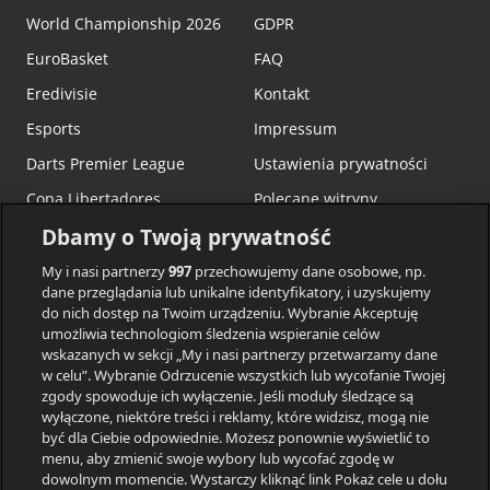
World Championship 2026
GDPR
EuroBasket
FAQ
Eredivisie
Kontakt
Esports
Impressum
Darts Premier League
Ustawienia prywatności
Copa Libertadores
Polecane witryny
Dbamy o Twoją prywatność
Oferty bonusowe
Bukmacherzy
My i nasi partnerzy
997
przechowujemy dane osobowe, np.
dane przeglądania lub unikalne identyfikatory, i uzyskujemy
Wiadomości
do nich dostęp na Twoim urządzeniu. Wybranie Akceptuję
umożliwia technologiom śledzenia wspieranie celów
wskazanych w sekcji „My i nasi partnerzy przetwarzamy dane
w celu”. Wybranie Odrzucenie wszystkich lub wycofanie Twojej
PARTNERZY
zgody spowoduje ich wyłączenie. Jeśli moduły śledzące są
wyłączone, niektóre treści i reklamy, które widzisz, mogą nie
SoccerVista
być dla Ciebie odpowiednie. Możesz ponownie wyświetlić to
Betexplorer
menu, aby zmienić swoje wybory lub wycofać zgodę w
dowolnym momencie. Wystarczy kliknąć link Pokaż cele u dołu