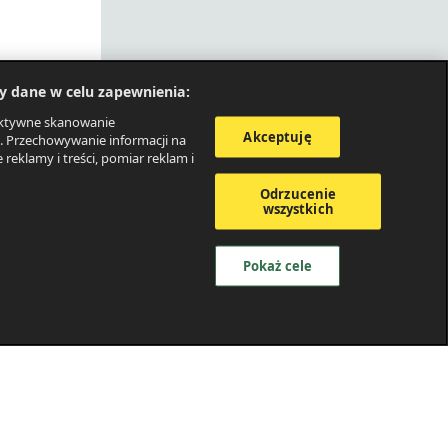
 dane w celu zapewnienia:
Aktywne skanowanie
Akceptuję
i. Przechowywanie informacji na
reklamy i treści, pomiar reklam i
Odrzucenie
wszystkich
Pokaż cele