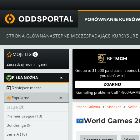
PORÓWNANIE KURSÓ
STRONA GŁÓWNA
NASTĘPNE MECZE
SPADAJĄCE KURSY
SURE 
MOJE LIGI
0
Zarządzaj moimi ligami
Get up to $1,500 paid back in bonus be
you don`t win !
PIŁKA NOŻNA
ZGARNIJ
Dzisiejsze mecze
Popularne
>
>
LaLiga
(20)
Strona Główna
Snooker
Świat
Premier League
(10)
World Games 2
Bundesliga
(9)
Serie A
(10)
Następne mecze
Wyniki