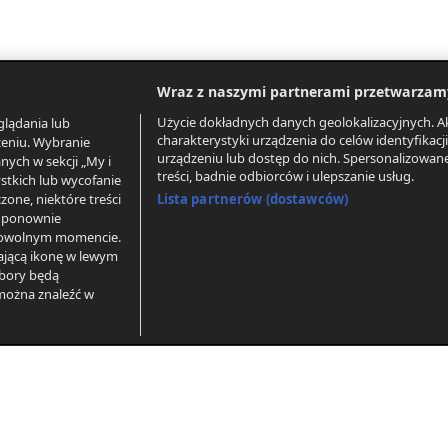
Wraz z naszymi partnerami przetwarzamy
Użycie dokładnych danych geolokalizacyjnych. 
lądania lub
charakterystyki urządzenia do celów identyfikacj
zeniu. Wybranie
urządzeniu lub dostęp do nich. Spersonalizowane 
ych w sekcji „My i
treści, badnie odbiorców i ulepszanie usług.
stkich lub wycofanie
zone, niektóre treści
Lista partnerów (dostawców)
z ponownie
 dowolnym momencie.
wającą ikonę w lewym
ybory będą
 można znaleźć w