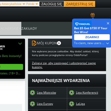
ZALOGUJ SIĘ
ZAREJESTRUJ SIĘ
y Amerykańskie
Polski
Bet $5 Get $150 If Your
ACHERSKIE
ZAKŁADY
Bet Wins!
ZGARNIJ
MÓJ KUPON
To claim, new users need to register, make a first-time deposit of $5 or more, and then simply place their first real-money wager on any FanDuel Sportsbook market (no odds limits) that is live on platform. All users will receive their $150 in Bonus Bets If Your Bet Wins within 72 hours of the bet settlement.
0
Nie wybrano jeszcze zakładów. Aby dodać zakład, kliknij
kursy podczas przeglądania strony OddsPortal!
 Bets Instantly!
Zaloguj się, aby zapisywać i udostępniać swoje
J
kupony.
21+ and present in most states. (18+ DC/KY/NH/PR/WY). Void in NH/OR/ONT/PR. Eligibility restrictions apply. On behalf of Boot Hill Casino (KS). Pass-thru of per wager tax may apply in IL. 1 per new DraftKings customer. $5+ first-time bet req. Max. $100 issued as non-withdrawable Bonus Bets that expire in 7 days (168 hours). Stake removed from payout. Terms: sportsbook.draftkings.com/promos. Ends 5/31/26 at 11:59 PM ET.
NAJWAŻNIEJSZE WYDARZENIA
Liga Mistrzów
Liga Konferencji
Liga Europy
LaLiga