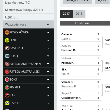
Liga Mistrzów
(10)
Mistrzostwa Europy U21
(1)
2017
2013
Ligue 1
(9)
1/8-finału
Wszystkie kraje
KOSZYKÓWKA
Carter A.
3
Dalitz S.
0
TENIS
Car
Bre
Jans W.
1
BASEBALL
Brennan D.
3
HOKEJ
Mehta A.
1
Filipiak K.
3
FUTBOL AMERYKAŃSKI
Fili
Si X
Si X.
3
FUTBOL AUSTRALIJSKI
Bilal M.
0
BOKS
Vahedi S.
3
Francisco P.
1
KRYKIET
Vah
Urs
Pagett A.
1
DART
Ursenbacher A.
3
E-SPORT
Yee N. O.
2