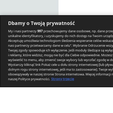
Dbamy o Twoją prywatność
My i nasi partnerzy
997
przechowujemy dane osobowe, np. dane przeg
unikalne identyfikatory, i uzyskujemy do nich dostęp na Twoim urząd
Akceptuję umożliwia technologiom śledzenia wspieranie celów wskazan
nasi partnerzy przetwarzamy dane w celu”. Wybranie Odrzucenie wszy
Twojej zgody spowoduje ich wyłączenie. Jeśli moduły śledzące są wyłąc
i reklamy, które widzisz, mogą nie być dla Ciebie odpowiednie. Możes
wyświetlić to menu, aby zmienić swoje wybory lub wycofać zgodę w
Wystarczy kliknąć link Pokaż cele u dołu strony internetowej [lub pły
dolnym rogu strony internetowej, jeśli ma to zastosowanie]. Twoje w
obowiązywały w naszej stronie Strona internetowa. Więcej informacji
naszej Polityce prywatności.
Strony trzecie