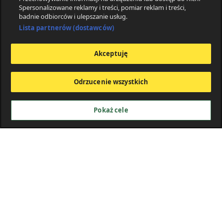
Spersonalizowane reklamy i treści, pomiar reklam i treści,
badnie odbiorców i ulepszanie usług.
Lista partnerów (dostawców)
X
We would love to get your
opinion on your experience with
Akceptuję
our site with a short survey
Take Survey
Odrzucenie wszystkich
Dodaj "Tour Championship" do Moich Ligi
Pokaż cele
PIŁKA NOŻNA
TENIS
Premier League
ATP US Open
LaLiga EA Sports
ATP French Open
Serie A
ATP Wimbledon
Bundesliga
ATP Australian Open
Ligue 1
WTA US Open