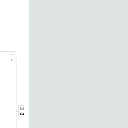
Carrington S.
4
4
3
Milewski S.
0
Carrington S.
4