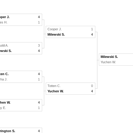
per J.
4
es H.
1
Cooper J.
1
Milewski S.
4
ttil A.
3
ewski S.
4
Milewski S.
Yuchen W.
ten C.
4
ha J.
1
Totten C.
0
Yuchen W.
4
hen W.
4
y E.
1
rington S.
4