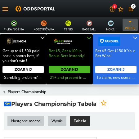
0
1
WIĘCEJ
PIŁKA NOŻNA
KOSZYKÓWKA
TENIS
BASEBALL
HOKEJ
Get up to $1,500 paid
Bet $5, Get $100 in
Bet $5 Get $150 If Your
back in bonus bets, if
Bonus Bets Instantly!
Bet Wins!
you don`t win !
ZGARNIJ
ZGARNIJ
ZGARNIJ
Gambling problem? Call 1-800-GAMBLER or 1-800-MY-RESET. 21+ only. Please Gamble Responsibly. See BetMGM.com for Terms. First Bet Offer for new customers only (if applicable). Subject to eligibility requirements. Bonus bets are non-withdrawable. In partnership with Kansas Crossing Casino and Hotel. Promotional offers not available in Mississippi, New York, Ontario, or Puerto Rico.
21+ and present in most states. (18+ DC/KY/NH/PR/WY). Void in NH/OR/ONT/PR. Eligibility restrictions apply. On behalf of Boot Hill Casino (KS). Pass-thru of per wager tax may apply in IL. 1 per new DraftKings customer. $5+ first-time bet req. Max. $100 issued as non-withdrawable Bonus Bets that expire in 7 days (168 hours). Stake removed from payout. Terms: sportsbook.draftkings.com/promos. Ends 5/31/26 at 11:59 PM ET.
To claim, new users need to register, make a first-time deposit of $5 or more, and then simply place their first real-money wager on any FanDuel Sportsbook market (no odds limits) that is live on platform. All users will receive their $150 in Bonus Bets If Your Bet Wins within 72 hours of the bet settlement.
<
Players Championship
Players Championship Tabela
Następne mecze
Wyniki
Tabela