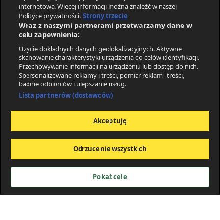
internetowa. Więcej informacji można znaleźć w naszej
Polityce prywatności.
Strony trzecie
Wraz z naszymi partnerami przetwarzamy dane w
celu zapewnienia:
Użycie dokładnych danych geolokalizacyjnych. Aktywne
skanowanie charakterystyki urządzenia do celów identyfikacji.
Przechowywanie informacji na urządzeniu lub dostęp do nich.
Spersonalizowane reklamy i treści, pomiar reklam i treści,
badnie odbiorców i ulepszanie usług.
Lista partnerów (dostawców)
Akceptuję
Dodaj "Mistrzostwa Świata Seniorów" do Moich Ligi
Odrzucenie wszystkich
Pokaż cele
PIŁKA NOŻNA
TENIS
Premier League
ATP US Open
LaLiga EA Sports
ATP French Open