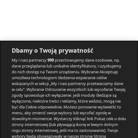
Dbamy o Twoją prywatność
My i nasi partnerzy
999
przechowujemy dane osobowe, np.
dane przeglądania lub unikalne identyfikatory, i uzyskujemy
do nich dostęp na Twoim urządzeniu. Wybranie Akceptuję
umożliwia technologiom śledzenia wspieranie celów
wskazanych w sekcji „My i nasi partnerzy przetwarzamy dane
w celu”. Wybranie Odrzucenie wszystkich lub wycofanie Twojej
zgody spowoduje ich wyłączenie. Jeśli moduły śledzące są
wyłączone, niektóre treści i reklamy, które widzisz, mogą nie
być dla Ciebie odpowiednie. Możesz ponownie wyświetlić to
menu, aby zmienić swoje wybory lub wycofać zgodę w
dowolnym momencie. Wystarczy kliknąć link Pokaż cele u dołu
strony internetowej [lub pływającą ikonę w lewym dolnym
rogu strony internetowej, jeśli ma to zastosowanie]. Twoje
wybory będą obowiązywały w naszej stronie Strona