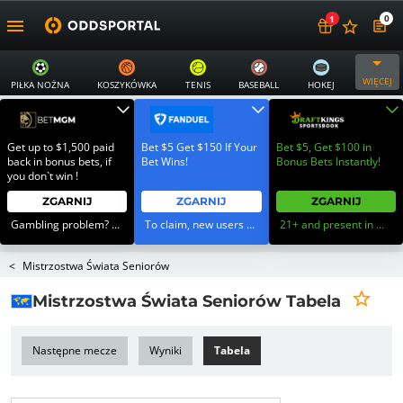
0
1
WIĘCEJ
PIŁKA NOŻNA
KOSZYKÓWKA
TENIS
BASEBALL
HOKEJ
Get up to $1,500 paid
Bet $5 Get $150 If Your
Bet $5, Get $100 in
back in bonus bets, if
Bet Wins!
Bonus Bets Instantly!
you don`t win !
ZGARNIJ
ZGARNIJ
ZGARNIJ
Gambling problem? Call 1-800-GAMBLER or 1-800-MY-RESET. 21+ only. Please Gamble Responsibly. See BetMGM.com for Terms. First Bet Offer for new customers only (if applicable). Subject to eligibility requirements. Bonus bets are non-withdrawable. In partnership with Kansas Crossing Casino and Hotel. Promotional offers not available in Mississippi, New York, Ontario, or Puerto Rico.
To claim, new users need to register, make a first-time deposit of $5 or more, and then simply place their first real-money wager on any FanDuel Sportsbook market (no odds limits) that is live on platform. All users will receive their $150 in Bonus Bets If Your Bet Wins within 72 hours of the bet settlement.
21+ and present in most states. (18+ DC/KY/NH/PR/WY). Void in NH/OR/ONT/PR. Eligibility restrictions apply. On behalf of Boot Hill Casino (KS). Pass-thru of per wager tax may apply in IL. 1 per new DraftKings customer. $5+ first-time bet req. Max. $100 issued as non-withdrawable Bonus Bets that expire in 7 days (168 hours). Stake removed from payout. Terms: sportsbook.draftkings.com/promos. Ends 5/31/26 at 11:59 PM ET.
<
Mistrzostwa Świata Seniorów
Mistrzostwa Świata Seniorów Tabela
Następne mecze
Wyniki
Tabela