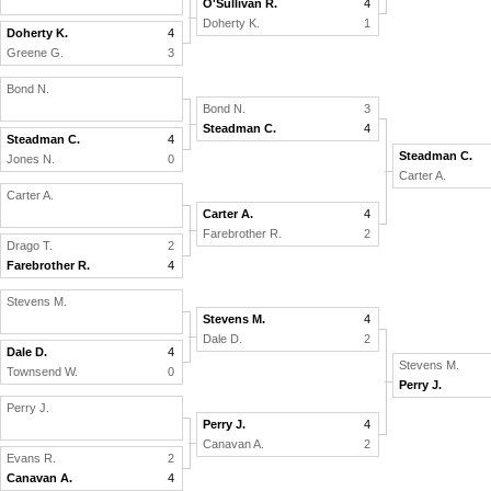
O'Sullivan R.
4
Doherty K.
1
Doherty K.
4
Greene G.
3
Bond N.
Bond N.
3
Steadman C.
4
Steadman C.
4
Steadman C.
Jones N.
0
Carter A.
Carter A.
Carter A.
4
Farebrother R.
2
Drago T.
2
Farebrother R.
4
Stevens M.
Stevens M.
4
Dale D.
2
Dale D.
4
Stevens M.
Townsend W.
0
Perry J.
Perry J.
Perry J.
4
Canavan A.
2
Evans R.
2
Canavan A.
4