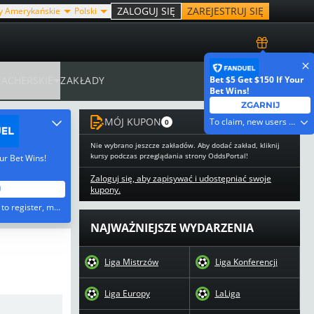
ZALOGUJ SIĘ
ZAREJESTRUJ SIĘ
y Amerykańskie
Polski
Bet $5 Get $150 If Your
ACHERSKIE
ZAKŁADY
Bet Wins!
ZGARNIJ
MÓJ KUPON
To claim, new users need to register, make a first-time deposit of $5 or more, and then simply place their first real-money wager on any FanDuel Sportsbook market (no odds limits) that is live on platform. All users will receive their $150 in Bonus Bets If Your Bet Wins within 72 hours of the bet settlement.
0
Nie wybrano jeszcze zakładów. Aby dodać zakład, kliknij
kursy podczas przeglądania strony OddsPortal!
ur Bet Wins!
Zaloguj się, aby zapisywać i udostępniać swoje
J
kupony.
To claim, new users need to register, make a first-time deposit of $5 or more, and then simply place their first real-money wager on any FanDuel Sportsbook market (no odds limits) that is live on platform. All users will receive their $150 in Bonus Bets If Your Bet Wins within 72 hours of the bet settlement.
NAJWAŻNIEJSZE WYDARZENIA
Liga Mistrzów
Liga Konferencji
Liga Europy
LaLiga