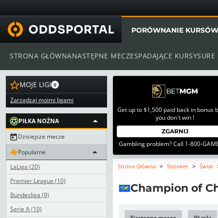
PORÓWNANIE KURSÓ
STRONA GŁÓWNA
NASTĘPNE MECZE
SPADAJĄCE KURSY
SURE 
MOJE LIGI
0
Zarządzaj moimi ligami
Get up to $1,500 paid back in bonus be
you don`t win !
PIŁKA NOŻNA
ZGARNIJ
Dzisiejsze mecze
Popularne
>
>
LaLiga
(20)
Strona Główna
Snooker
Świat
Premier League
(10)
Champion of C
Bundesliga
(9)
Serie A
(10)
Następne mecze
Wyniki