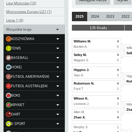
Liga Mistrzów
(10)
Mistrzostwa Europy U21
(1)
2025
2024
2023
2022
Ligue 1
(9)
1/8-finału
Wszystkie kraje
KOSZYKÓWKA
Williams M.
4
Burden A.
0
TENIS
Wil
Sel
Selby M.
4
BASEBALL
Maguire S.
0
HOKEJ
Higgins J.
4
Xiao G.
3
FUTBOL AMERYKAŃSKI
Hig
Rob
Robertson N.
4
FUTBOL AUSTRALIJSKI
Ford T.
1
BOKS
Wilson K.
4
Lisowski J.
3
KRYKIET
Wil
Zha
Allen M.
0
DART
Zhao X.
4
E-SPORT
Murphy S.
1