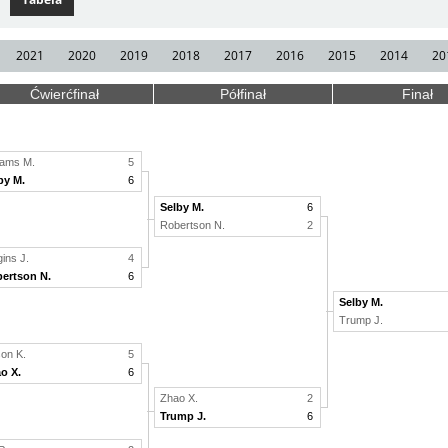
2021
2020
2019
2018
2017
2016
2015
2014
20
Ćwierćfinał
Półfinał
Finał
liams M.
5
by M.
6
Selby M.
6
Robertson N.
2
gins J.
4
ertson N.
6
Selby M.
Trump J.
son K.
5
o X.
6
Zhao X.
2
Trump J.
6