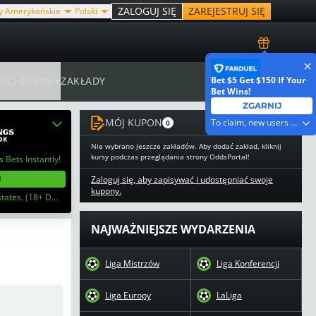
ZALOGUJ SIĘ
ZAREJESTRUJ SIĘ
y Amerykańskie
Polski
Bet $5 Get $150 If Your
ACHERSKIE
ZAKŁADY
Bet Wins!
ZGARNIJ
MÓJ KUPON
To claim, new users need to register, make a first-time deposit of $5 or more, and then simply place their first real-money wager on any FanDuel Sportsbook market (no odds limits) that is live on platform. All users will receive their $150 in Bonus Bets If Your Bet Wins within 72 hours of the bet settlement.
0
Nie wybrano jeszcze zakładów. Aby dodać zakład, kliknij
kursy podczas przeglądania strony OddsPortal!
 Bets Instantly!
J
Zaloguj się, aby zapisywać i udostępniać swoje
kupony.
21+ and present in most states. (18+ DC/KY/NH/PR/WY). Void in NH/OR/ONT/PR. Eligibility restrictions apply. On behalf of Boot Hill Casino (KS). Pass-thru of per wager tax may apply in IL. 1 per new DraftKings customer. $5+ first-time bet req. Max. $100 issued as non-withdrawable Bonus Bets that expire in 7 days (168 hours). Stake removed from payout. Terms: sportsbook.draftkings.com/promos. Ends 5/31/26 at 11:59 PM ET.
NAJWAŻNIEJSZE WYDARZENIA
Liga Mistrzów
Liga Konferencji
Liga Europy
LaLiga