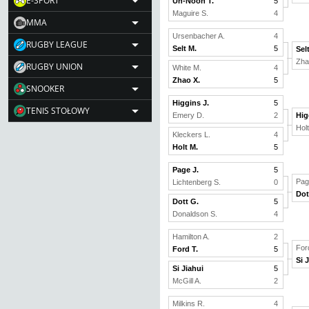
E-SPORT
Un-Nooh T.
5
Maguire S.
4
MMA
Ursenbacher A.
4
RUGBY LEAGUE
Selt M.
5
Sel
Zha
RUGBY UNION
White M.
4
Zhao X.
5
SNOOKER
Higgins J.
5
TENIS STOŁOWY
Emery D.
2
Hig
Hol
Kleckers L.
4
Holt M.
5
Page J.
5
Pag
Lichtenberg S.
0
Dot
Dott G.
5
Donaldson S.
4
Hamilton A.
2
For
Ford T.
5
Si 
Si Jiahui
5
McGill A.
2
Milkins R.
4