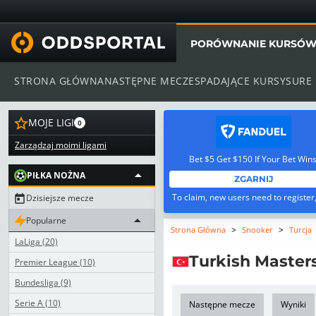
PORÓWNANIE KURSÓ
STRONA GŁÓWNA
NASTĘPNE MECZE
SPADAJĄCE KURSY
SURE 
MOJE LIGI
0
Zarządzaj moimi ligami
Bet $5 Get $150 If Your Bet Wins
PIŁKA NOŻNA
ZGARNIJ
Dzisiejsze mecze
Popularne
>
>
Strona Główna
Snooker
Turcja
LaLiga
(20)
Turkish Master
Premier League
(10)
Bundesliga
(9)
Serie A
(10)
Następne mecze
Wyniki