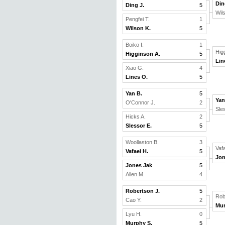
Din
Ding J.
5
Wil
Pengfei T.
1
Wilson K.
5
Boiko I.
1
Hig
Higginson A.
5
Lin
Xiao G.
4
Lines O.
5
Yan B.
5
Yan
O'Connor J.
2
Sle
Hicks A.
2
Slessor E.
5
Woollaston B.
3
Vaf
Vafaei H.
5
Jon
Jones Jak
5
Allen M.
4
Robertson J.
5
Rob
Cao Y.
2
Mur
Lyu H.
0
Murphy S.
5