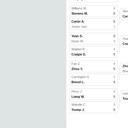
Williams M.
3
Ste
Stevens M.
5
Car
Carter A.
5
Jones Jam.
1
Yuan S.
5
Yua
Davis M.
3
Cra
Walden R.
4
Craigie S.
5
Fan Z.
4
Zho
Zhou Y.
5
Bre
Carrington S.
1
Brecel L.
5
Perry J.
2
Lia
Liang W.
5
Tru
Wakelin C.
3
Trump J.
5