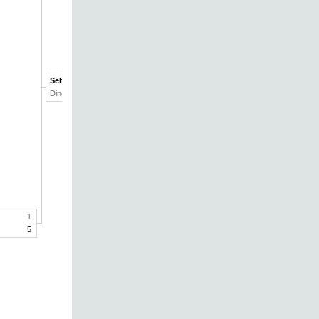
Selt M.
6
Ding J.
5
1
5