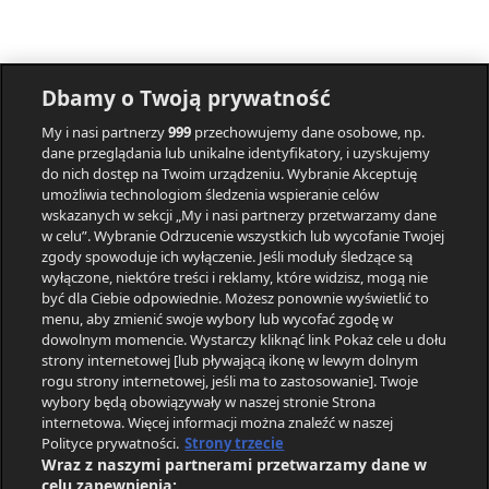
Dbamy o Twoją prywatność
My i nasi partnerzy
999
przechowujemy dane osobowe, np.
dane przeglądania lub unikalne identyfikatory, i uzyskujemy
do nich dostęp na Twoim urządzeniu. Wybranie Akceptuję
umożliwia technologiom śledzenia wspieranie celów
wskazanych w sekcji „My i nasi partnerzy przetwarzamy dane
w celu”. Wybranie Odrzucenie wszystkich lub wycofanie Twojej
zgody spowoduje ich wyłączenie. Jeśli moduły śledzące są
wyłączone, niektóre treści i reklamy, które widzisz, mogą nie
być dla Ciebie odpowiednie. Możesz ponownie wyświetlić to
menu, aby zmienić swoje wybory lub wycofać zgodę w
dowolnym momencie. Wystarczy kliknąć link Pokaż cele u dołu
strony internetowej [lub pływającą ikonę w lewym dolnym
rogu strony internetowej, jeśli ma to zastosowanie]. Twoje
wybory będą obowiązywały w naszej stronie Strona
internetowa. Więcej informacji można znaleźć w naszej
Polityce prywatności.
Strony trzecie
Wraz z naszymi partnerami przetwarzamy dane w
celu zapewnienia: