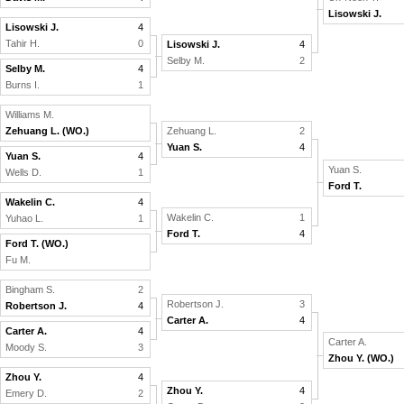
Lisowski J.
Lisowski J.
4
Tahir H.
0
Lisowski J.
4
Selby M.
2
Selby M.
4
Burns I.
1
Williams M.
Zehuang L.
(WO.)
Zehuang L.
2
Yuan S.
4
Yuan S.
4
Yuan S.
Wells D.
1
Ford T.
Wakelin C.
4
Wakelin C.
1
Yuhao L.
1
Ford T.
4
Ford T.
(WO.)
Fu M.
Bingham S.
2
Robertson J.
3
Robertson J.
4
Carter A.
4
Carter A.
4
Carter A.
Moody S.
3
Zhou Y.
(WO.)
Zhou Y.
4
Zhou Y.
4
Emery D.
2