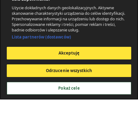
Użycie dokładnych danych geolokalizacyjnych. Aktywne
skanowanie charakterystyki urządzenia do celów identyfikacji.
Dodaj "Northern Ireland Open" do Moich Ligi
Przechowywanie informacji na urządzeniu lub dostęp do nich.
Spersonalizowane reklamy i treści, pomiar reklam i treści,
badnie odbiorców i ulepszanie usług.
Lista partnerów (dostawców)
PIŁKA NOŻNA
TENIS
Premier League
ATP US Open
Akceptuję
LaLiga EA Sports
ATP French Open
Odrzucenie wszystkich
Serie A
ATP Wimbledon
Bundesliga
ATP Australian Open
Pokaż cele
Ligue 1
WTA US Open
Champions League
WTA French Open
Europa League
WTA Wimbledon
Europa Conference League
WTA Australian Open