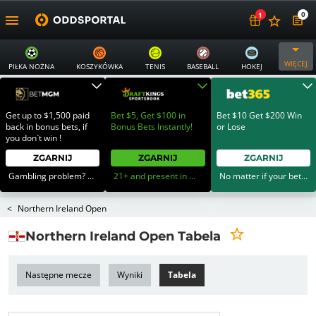
0
1
WIĘCEJ
PIŁKA NOŻNA
KOSZYKÓWKA
TENIS
BASEBALL
HOKEJ
Get up to $1,500 paid
Bet $5, Get $100 in
Bet $10 Get $200 Win
back in bonus bets, if
Bonus Bets Instantly!
or Lose
you don`t win !
ZGARNIJ
ZGARNIJ
ZGARNIJ
Gambling problem? Call 1-800-GAMBLER or 1-800-MY-RESET. 21+ only. Please Gamble Responsibly. See BetMGM.com for Terms. First Bet Offer for new customers only (if applicable). Subject to eligibility requirements. Bonus bets are non-withdrawable. In partnership with Kansas Crossing Casino and Hotel. Promotional offers not available in Mississippi, New York, Ontario, or Puerto Rico.
21+ and present in most states. (18+ DC/KY/NH/PR/WY). Void in NH/OR/ONT/PR. Eligibility restrictions apply. On behalf of Boot Hill Casino (KS). Pass-thru of per wager tax may apply in IL. 1 per new DraftKings customer. $5+ first-time bet req. Max. $100 issued as non-withdrawable Bonus Bets that expire in 7 days (168 hours). Stake removed from payout. Terms: sportsbook.draftkings.com/promos. Ends 5/31/26 at 11:59 PM ET.
No matter if your bet wins or loses. Deposit required. Paid in Bonus Bets. Bonus Bets wager excluded from returns. New customers only. Max. prize, game restrictions, time limits and T&Cs apply. 21+. Gambling Problem? Call 1-800-GAMBLER.
<
Northern Ireland Open
Northern Ireland Open Tabela
Następne mecze
Wyniki
Tabela