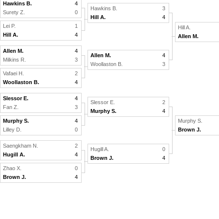
Hawkins B.
4
Hawkins B.
3
Surety Z.
0
Hill A.
4
Lei P.
1
Hill A.
Hill A.
4
Allen M.
Allen M.
4
Allen M.
4
Milkins R.
3
Woollaston B.
3
Vafaei H.
2
Woollaston B.
4
Slessor E.
4
Slessor E.
2
Fan Z.
3
Murphy S.
4
Murphy S.
4
Murphy S.
Lilley D.
0
Brown J.
Saengkham N.
2
Hugill A.
0
Hugill A.
4
Brown J.
4
Zhao X.
0
Brown J.
4