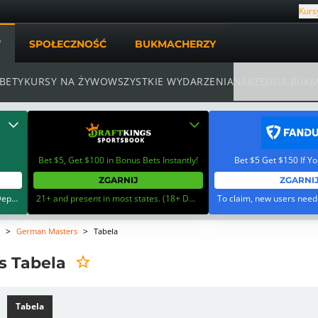
Kurs
W
SPOŁECZNOŚĆ
BUKMACHERZY
BETY
KURSY NA ŻYWO
WSZYSTKIE WYDARZENIA
NARZĘDZIA BUKM
Bet $5, Get $100 in Bonus Bets Instantly!
Bet $5 Get $150 If Yo
ZGARNIJ
ZGARNI
No matter if your bet wins or loses. Deposit required. Paid in Bonus Bets. Bonus Bets wager excluded from returns. New customers only. Max. prize, game restrictions, time limits and T&Cs apply. 21+. Gambling Problem? Call 1-800-GAMBLER.
21+ and present in most states. (18+ DC/KY/NH/PR/WY). Void in NH/OR/ONT/PR. Eligibility restrictions apply. On behalf of Boot Hill Casino (KS). Pass-thru of per wager tax may apply in IL. 1 per new DraftKings customer. $5+ first-time bet req. Max. $100 issued as non-withdrawable Bonus Bets that expire in 7 days (168 hours). Stake removed from payout. Terms: sportsbook.draftkings.com/promos. Ends 5/31/26 at 11:59 PM ET.
>
>
German Masters
Tabela
s Tabela
Tabela