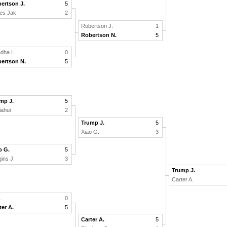
ertson J.
5
es Jak
2
Robertson J.
1
Robertson N.
5
dha I.
0
ertson N.
5
mp J.
5
iahui
2
Trump J.
5
Xiao G.
3
o G.
5
gins J.
3
Trump J.
Carter A.
.
0
ter A.
5
Carter A.
5