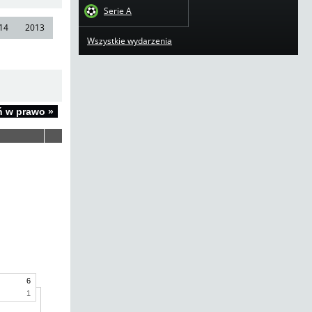
Serie A
14
2013
Wszystkie wydarzenia
ń w prawo »
Finał
6
1