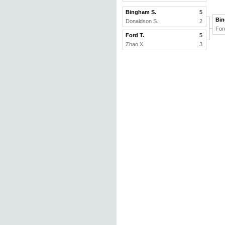
Bingham S.
5
Bin
Donaldson S.
2
For
Ford T.
5
Zhao X.
3