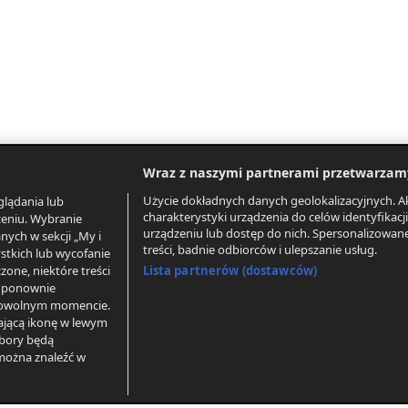
Wraz z naszymi partnerami przetwarzamy
Użycie dokładnych danych geolokalizacyjnych. 
lądania lub
charakterystyki urządzenia do celów identyfikacj
zeniu. Wybranie
urządzeniu lub dostęp do nich. Spersonalizowane 
ych w sekcji „My i
treści, badnie odbiorców i ulepszanie usług.
stkich lub wycofanie
zone, niektóre treści
Lista partnerów (dostawców)
z ponownie
 dowolnym momencie.
wającą ikonę w lewym
ybory będą
 można znaleźć w