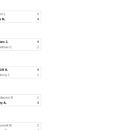
en L.
0
r R.
4
wn J.
4
adman C.
2
ill A.
4
lercq J.
1
llaston B.
1
ty A.
4
onnell M.
2