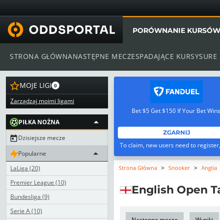
PORÓWNANIE KURSÓ
STRONA GŁÓWNA
NASTĘPNE MECZE
SPADAJĄCE KURSY
SURE 
MOJE LIGI
0
Zarządzaj moimi ligami
Bet $5 Get $150 If Your Bet Wins
PIŁKA NOŻNA
ZGARNIJ
Dzisiejsze mecze
Popularne
>
>
LaLiga
(20)
Strona Główna
Snooker
Anglia
Premier League
(10)
English Open T
Bundesliga
(9)
Serie A
(10)
Następne mecze
Wyniki