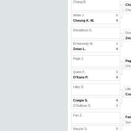
Chang B.
Cha
Che
White J.
0
Cheung K. W.
4
Donaldson S.
Don
Zet
El Hareedy M.
2
Zetao L.
4
Page J.
Pag
O'K
Quinn F.
3
O'Kane P.
4
Lilley D.
Lill
Cra
Craigie S.
4
O'Sullivan S.
3
Fan Z.
Fan
Syk
Nayyar S.
0