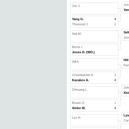
Jun
Jun J.
Yan
Yang G.
4
Thomond J.
1
Sel
Selt M.
Jon
Burns I.
Jones D.
(WO.)
Hill
Hill A.
Kaz
Ursenbacher A.
1
Kazakov A.
4
Zeh
Zehuang L.
Xin
Brown O.
1
Xinbo W.
4
Lyu
Lyu H.
Car