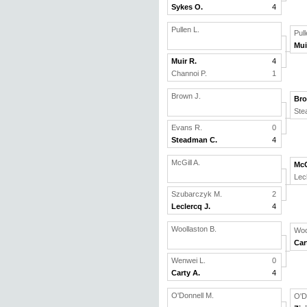
Sykes O.
4
Pullen L.
Pull
Mui
Muir R.
4
Channoi P.
1
Brown J.
Bro
Ste
Evans R.
0
Steadman C.
4
McGill A.
McG
Lec
Szubarczyk M.
2
Leclercq J.
4
Woollaston B.
Woo
Car
Wenwei L.
0
Carty A.
4
O'Donnell M.
O'D