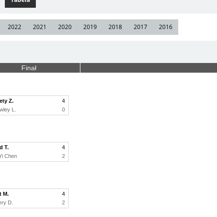
2022
2021
2020
2019
2018
2017
2016
Finał
ety Z.
4
wley L.
0
d T.
4
Yi Chen
2
t M.
4
ry D.
2