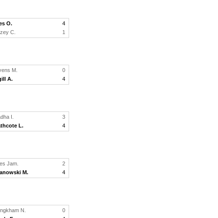
es O.
4
zey C.
1
vens M.
0
ill A.
4
dha I.
3
thcote L.
4
es Jam.
2
anowski M.
4
ngkham N.
0