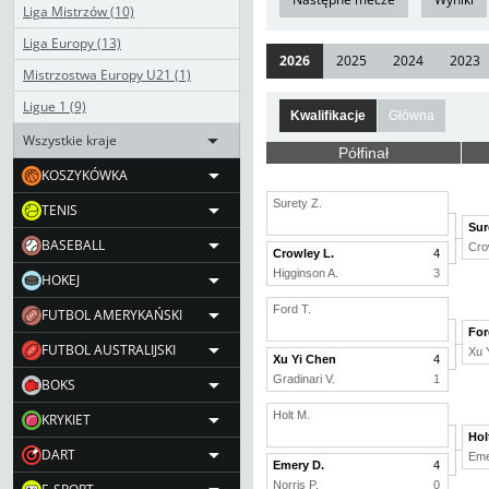
Liga Mistrzów
(10)
Liga Europy
(13)
2026
2025
2024
2023
Mistrzostwa Europy U21
(1)
Ligue 1
(9)
Kwalifikacje
Główna
Wszystkie kraje
Półfinał
KOSZYKÓWKA
Surety Z.
TENIS
Sur
BASEBALL
Cro
Crowley L.
4
Higginson A.
3
HOKEJ
Ford T.
FUTBOL AMERYKAŃSKI
For
FUTBOL AUSTRALIJSKI
Xu 
Xu Yi Chen
4
Gradinari V.
1
BOKS
Holt M.
KRYKIET
Hol
DART
Eme
Emery D.
4
Norris P.
0