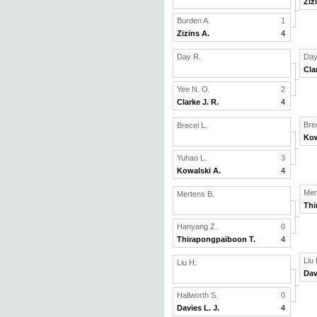
Ziz
Burden A.
1
Zizins A.
4
Day R.
Day
Cla
Yee N. O.
2
Clarke J. R.
4
Bre
Brecel L.
Kow
Yuhao L.
3
Kowalski A.
4
Mer
Mertens B.
Thi
Hanyang Z.
0
Thirapongpaiboon T.
4
Liu 
Liu H.
Dav
Hallworth S.
0
Davies L. J.
4