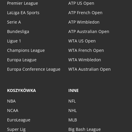
Premier League
ATP US Open
LaLiga EA Sports
ATP French Open
Serie A
ATP Wimbledon
Bundesliga
ATP Australian Open
Ligue 1
WTA US Open
Champions League
WTA French Open
Europa League
WTA Wimbledon
Europa Conference League
WTA Australian Open
KOSZYKÓWKA
INNE
NBA
NFL
NCAA
NHL
EuroLeague
MLB
Super Lig
Big Bash League