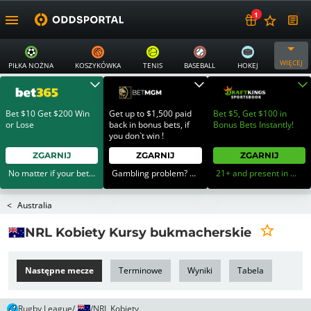
0
1
WIĘCEJ
PIŁKA NOŻNA
KOSZYKÓWKA
TENIS
BASEBALL
HOKEJ
Bet $10 Get $200 Win
Get up to $1,500 paid
Bet $5, Get $100 in
or Lose
back in bonus bets, if
Bonus Bets Instantly!
you don`t win !
ZGARNIJ
ZGARNIJ
ZGARNIJ
No matter if your bet wins or loses. Deposit required. Paid in Bonus Bets. Bonus Bets wager excluded from returns. New customers only. Max. prize, game restrictions, time limits and T&Cs apply. 21+. Gambling Problem? Call 1-800-GAMBLER.
Gambling problem? Call 1-800-GAMBLER or 1-800-MY-RESET. 21+ only. Please Gamble Responsibly. See BetMGM.com for Terms. First Bet Offer for new customers only (if applicable). Subject to eligibility requirements. Bonus bets are non-withdrawable. In partnership with Kansas Crossing Casino and Hotel. Promotional offers not available in Mississippi, New York, Ontario, or Puerto Rico.
21+ and present in most states. (18+ DC/KY/NH/PR/WY). Void in NH/OR/ONT/PR. Eligibility restrictions apply. On behalf of Boot Hill Casino (KS). Pass-thru of per wager tax may apply in IL. 1 per new DraftKings customer. $5+ first-time bet req. Max. $100 issued as non-withdrawable Bonus Bets that expire in 7 days (168 hours). Stake removed from payout. Terms: sportsbook.draftkings.com/promos. Ends 5/31/26 at 11:59 PM ET.
<
Australia
NRL Kobiety Kursy bukmacherskie
Następne mecze
Terminowe
Wyniki
Tabela
Rugby League
/
/
NRL Kobiety