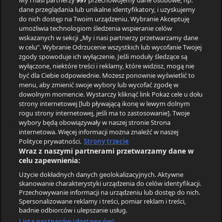
My i nasi partnerzy
997
przechowujemy dane osobowe, np.
dane przeglądania lub unikalne identyfikatory, i uzyskujemy
do nich dostęp na Twoim urządzeniu. Wybranie Akceptuję
umożliwia technologiom śledzenia wspieranie celów
wskazanych w sekcji „My i nasi partnerzy przetwarzamy dane
w celu”. Wybranie Odrzucenie wszystkich lub wycofanie Twojej
zgody spowoduje ich wyłączenie. Jeśli moduły śledzące są
wyłączone, niektóre treści i reklamy, które widzisz, mogą nie
być dla Ciebie odpowiednie. Możesz ponownie wyświetlić to
menu, aby zmienić swoje wybory lub wycofać zgodę w
dowolnym momencie. Wystarczy kliknąć link Pokaż cele u dołu
strony internetowej [lub pływającą ikonę w lewym dolnym
rogu strony internetowej, jeśli ma to zastosowanie]. Twoje
wybory będą obowiązywały w naszej stronie Strona
internetowa. Więcej informacji można znaleźć w naszej
Polityce prywatności.
Strony trzecie
Wraz z naszymi partnerami przetwarzamy dane w
celu zapewnienia:
Użycie dokładnych danych geolokalizacyjnych. Aktywne
skanowanie charakterystyki urządzenia do celów identyfikacji.
Przechowywanie informacji na urządzeniu lub dostęp do nich.
Spersonalizowane reklamy i treści, pomiar reklam i treści,
badnie odbiorców i ulepszanie usług.
Lista partnerów (dostawców)