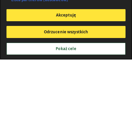
X
We would love to get your
opinion on your experience with
Akceptuję
our site with a short survey
Take Survey
Odrzucenie wszystkich
Pokaż cele