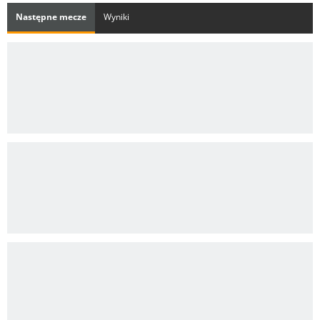
Następne mecze
Wyniki