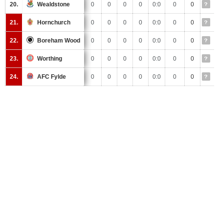
Wealdstone
20.
0
0
0
0
0:0
0
0
Hornchurch
21.
0
0
0
0
0:0
0
0
Boreham Wood
22.
0
0
0
0
0:0
0
0
Worthing
23.
0
0
0
0
0:0
0
0
AFC Fylde
24.
0
0
0
0
0:0
0
0