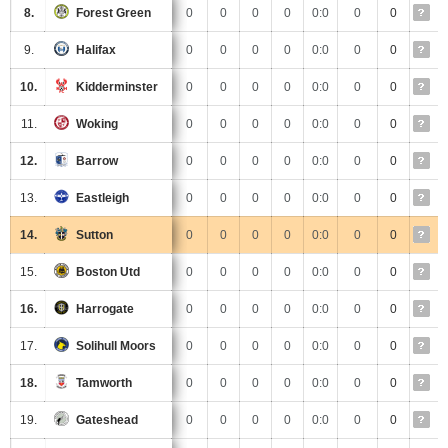
Forest Green
8.
0
0
0
0
0:0
0
0
Halifax
9.
0
0
0
0
0:0
0
0
Kidderminster
10.
0
0
0
0
0:0
0
0
Woking
11.
0
0
0
0
0:0
0
0
Barrow
12.
0
0
0
0
0:0
0
0
Eastleigh
13.
0
0
0
0
0:0
0
0
Sutton
14.
0
0
0
0
0:0
0
0
Boston Utd
15.
0
0
0
0
0:0
0
0
Harrogate
16.
0
0
0
0
0:0
0
0
Solihull Moors
17.
0
0
0
0
0:0
0
0
Tamworth
18.
0
0
0
0
0:0
0
0
Gateshead
19.
0
0
0
0
0:0
0
0