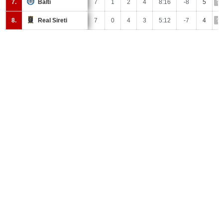
Balti
7.
7
1
2
4
8:16
-8
5
Real Sireti
8.
7
0
4
3
5:12
-7
4