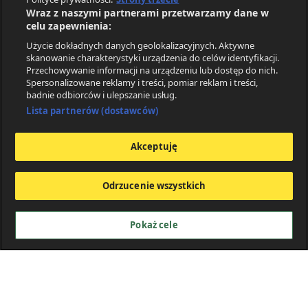
Wraz z naszymi partnerami przetwarzamy dane w
celu zapewnienia:
Użycie dokładnych danych geolokalizacyjnych. Aktywne
skanowanie charakterystyki urządzenia do celów identyfikacji.
Przechowywanie informacji na urządzeniu lub dostęp do nich.
Spersonalizowane reklamy i treści, pomiar reklam i treści,
badnie odbiorców i ulepszanie usług.
Lista partnerów (dostawców)
Akceptuję
Odrzucenie wszystkich
Pokaż cele