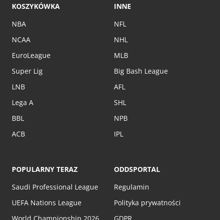
KOSZYKÓWKA
INNE
NBA
NFL
NCAA
NHL
EuroLeague
MLB
Super Lig
Big Bash League
LNB
AFL
Lega A
SHL
BBL
NPB
ACB
IPL
POPULARNY TERAZ
ODDSPORTAL
Saudi Professional League
Regulamin
UEFA Nations League
Polityka prywatności
World Championship 2026
GDPR