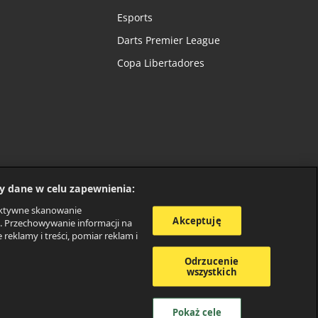
Esports
Darts Premier League
Copa Libertadores
 dane w celu zapewnienia:
Aktywne skanowanie
Akceptuję
i. Przechowywanie informacji na
reklamy i treści, pomiar reklam i
Odrzucenie
wszystkich
Pokaż cele