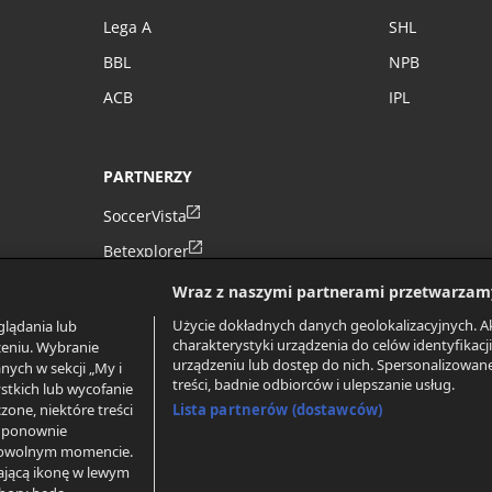
Lega A
SHL
BBL
NPB
ACB
IPL
PARTNERZY
SoccerVista
Betexplorer
FCTables
Wraz z naszymi partnerami przetwarzamy
Tribalfootball
Użycie dokładnych danych geolokalizacyjnych. 
lądania lub
charakterystyki urządzenia do celów identyfikacj
zeniu. Wybranie
ScoreBar
urządzeniu lub dostęp do nich. Spersonalizowane 
ych w sekcji „My i
treści, badnie odbiorców i ulepszanie usług.
stkich lub wycofanie
zone, niektóre treści
Lista partnerów (dostawców)
z ponownie
 dowolnym momencie.
wającą ikonę w lewym