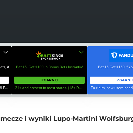
ts, if
Bet $5, Get $100 in Bonus Bets Instantly!
Bet $5 Get $150 If Yo
ZGARNIJ
ZGARNI
Gambling problem? Call 1-800-GAMBLER or 1-800-MY-RESET. 21+ only. Please Gamble Responsibly. See BetMGM.com for Terms. First Bet Offer for new customers only (if applicable). Subject to eligibility requirements. Bonus bets are non-withdrawable. In partnership with Kansas Crossing Casino and Hotel. Promotional offers not available in Mississippi, New York, Ontario, or Puerto Rico.
21+ and present in most states. (18+ DC/KY/NH/PR/WY). Void in NH/OR/ONT/PR. Eligibility restrictions apply. On behalf of Boot Hill Casino (KS). Pass-thru of per wager tax may apply in IL. 1 per new DraftKings customer. $5+ first-time bet req. Max. $100 issued as non-withdrawable Bonus Bets that expire in 7 days (168 hours). Stake removed from payout. Terms: sportsbook.draftkings.com/promos. Ends 5/31/26 at 11:59 PM ET.
mecze i wyniki Lupo-Martini Wolfsbur