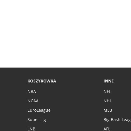
KOSZYKÓWKA
INNE
NBA
NFL
NCAA
NHL
EuroLeague
MLB
Super Lig
Big Bash Lea
LNB
AFL