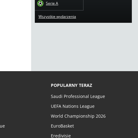
Serie A
Wszystkie wydarzenia
POPULARNY TERAZ
Saudi Professional League
UEFA Nations League
World Championship 2026
gue
EuroBasket
Eredivisie