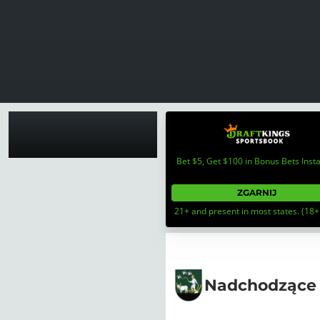
Bet $5, Get $100 in Bonus Bets Insta
ZGARNIJ
Nadchodzące 