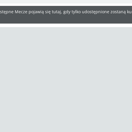
astępne Mecze pojawią się tutaj, gdy tylko udostępnione zostaną ku