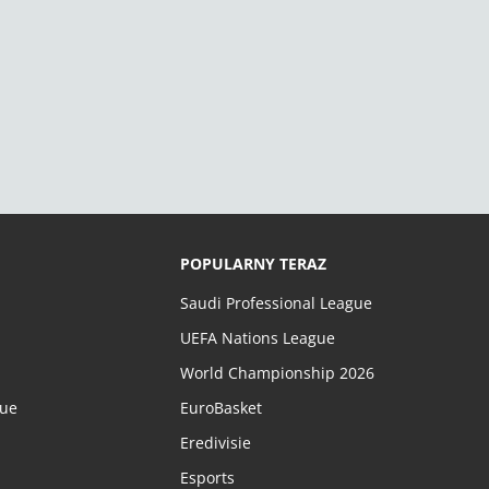
POPULARNY TERAZ
Saudi Professional League
UEFA Nations League
World Championship 2026
gue
EuroBasket
Eredivisie
Esports