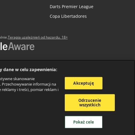
Darts Premier League
Copa Libertadores
lnie.
Terapia uzależnień od hazardu. 18+
Proszę, graj odpowiedzialnie.
 dane w celu zapewnienia:
zone przez
Aktywne skanowanie
Akceptuję
i. Przechowywanie informacji na
reklamy i treści, pomiar reklam i
Odrzucenie
wszystkich
Pokaż cele