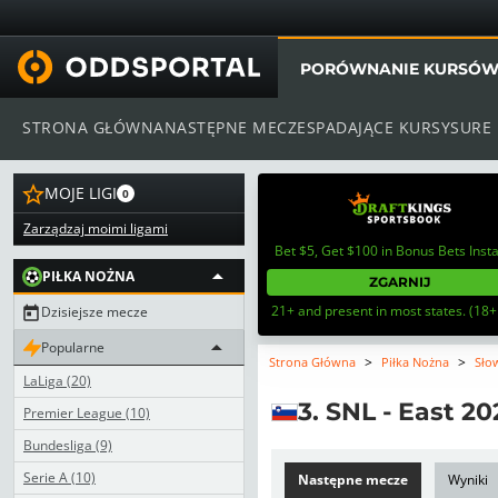
PORÓWNANIE KURSÓ
STRONA GŁÓWNA
NASTĘPNE MECZE
SPADAJĄCE KURSY
SURE 
MOJE LIGI
0
Zarządzaj moimi ligami
Bet $5, Get $100 in Bonus Bets Insta
PIŁKA NOŻNA
ZGARNIJ
Dzisiejsze mecze
Popularne
>
>
Strona Główna
Piłka Nożna
Sło
LaLiga
(20)
3. SNL - East 
Premier League
(10)
Bundesliga
(9)
Serie A
(10)
Następne mecze
Wyniki