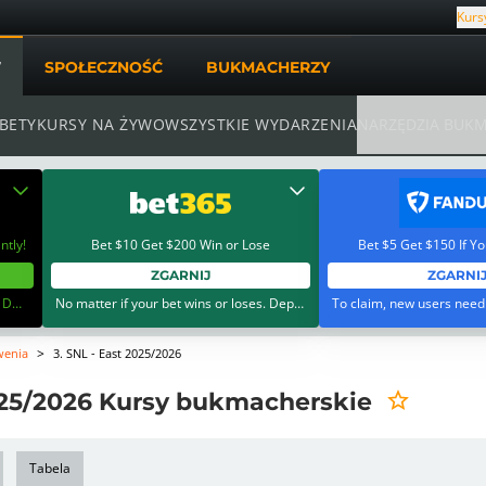
Kurs
W
SPOŁECZNOŚĆ
BUKMACHERZY
BETY
KURSY NA ŻYWO
WSZYSTKIE WYDARZENIA
NARZĘDZIA BUKM
ntly!
Bet $10 Get $200 Win or Lose
Bet $5 Get $150 If Yo
ZGARNIJ
ZGARNI
21+ and present in most states. (18+ DC/KY/NH/PR/WY). Void in NH/OR/ONT/PR. Eligibility restrictions apply. On behalf of Boot Hill Casino (KS). Pass-thru of per wager tax may apply in IL. 1 per new DraftKings customer. $5+ first-time bet req. Max. $100 issued as non-withdrawable Bonus Bets that expire in 7 days (168 hours). Stake removed from payout. Terms: sportsbook.draftkings.com/promos. Ends 5/31/26 at 11:59 PM ET.
No matter if your bet wins or loses. Deposit required. Paid in Bonus Bets. Bonus Bets wager excluded from returns. New customers only. Max. prize, game restrictions, time limits and T&Cs apply. 21+. Gambling Problem? Call 1-800-GAMBLER.
>
wenia
3. SNL - East 2025/2026
2025/2026 Kursy bukmacherskie
Tabela