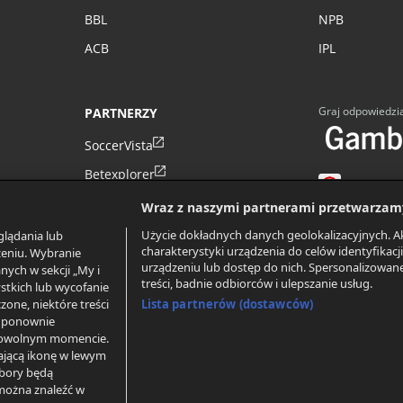
BBL
NPB
ACB
IPL
Graj odpowiedzia
PARTNERZY
SoccerVista
Betexplorer
FCTables
Wraz z naszymi partnerami przetwarzamy
Dane dostarc
Tribalfootball
Użycie dokładnych danych geolokalizacyjnych. 
lądania lub
charakterystyki urządzenia do celów identyfikacj
zeniu. Wybranie
ScoreBar
urządzeniu lub dostęp do nich. Spersonalizowane 
ych w sekcji „My i
treści, badnie odbiorców i ulepszanie usług.
stkich lub wycofanie
zone, niektóre treści
Lista partnerów (dostawców)
z ponownie
 dowolnym momencie.
wającą ikonę w lewym
ybory będą
 można znaleźć w