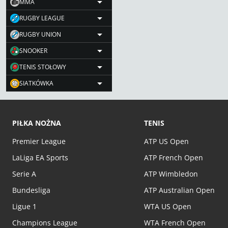
MMA
RUGBY LEAGUE
RUGBY UNION
SNOOKER
TENIS STOŁOWY
SIATKÓWKA
PIŁKA NOŻNA
TENIS
Premier League
ATP US Open
LaLiga EA Sports
ATP French Open
Serie A
ATP Wimbledon
Bundesliga
ATP Australian Open
Ligue 1
WTA US Open
Champions League
WTA French Open