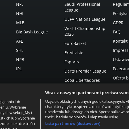
NFL
Saudi Professional
Regulam
League
NHL
Polityka
UEFA Nations League
MLB
GDPR
World Championship
Big Bash League
FAQ
2026
AFL
Kontakt
EuroBasket
SHL
Impres
Eredivisie
NPB
Ustawie
Esports
IPL
Polecan
Darts Premier League
Oferty 
Copa Libertadores
Bukmac
Wraz z naszymi partnerami przetwarzamy
Wiadom
Użycie dokładnych danych geolokalizacyjnych. 
lądania lub
charakterystyki urządzenia do celów identyfikacj
zeniu. Wybranie
urządzeniu lub dostęp do nich. Spersonalizowane 
ych w sekcji „My i
treści, badnie odbiorców i ulepszanie usług.
stkich lub wycofanie
zone, niektóre treści
Lista partnerów (dostawców)