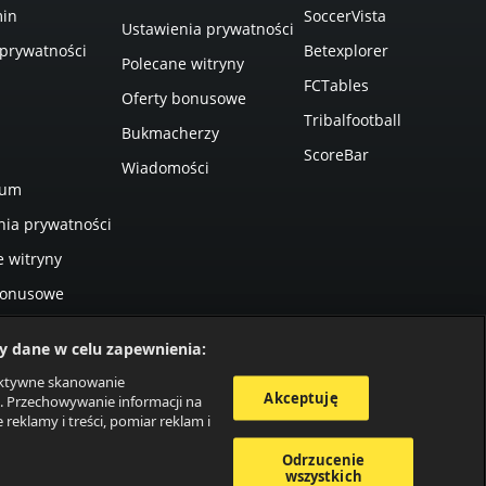
in
SoccerVista
Ustawienia prywatności
 prywatności
Betexplorer
Polecane witryny
FCTables
Oferty bonusowe
Tribalfootball
Bukmacherzy
ScoreBar
Wiadomości
sum
nia prywatności
e witryny
bonusowe
herzy
 dane w celu zapewnienia:
ości
Aktywne skanowanie
Akceptuję
i. Przechowywanie informacji na
reklamy i treści, pomiar reklam i
X
We would love to get your
Odrzucenie
opinion on your experience with
wszystkich
our site with a short survey