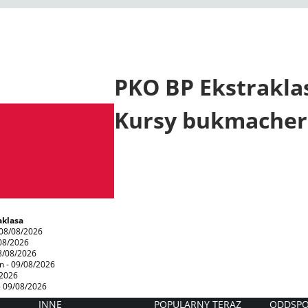
PKO BP Ekstrakla
Kursy bukmacher
aklasa
 08/08/2026
/08/2026
08/08/2026
n - 09/08/2026
/2026
 - 09/08/2026
INNE
POPULARNY TERAZ
ODDSPO