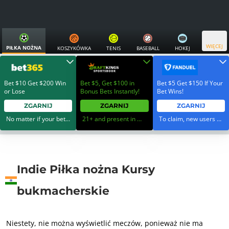
WIĘCEJ
PIŁKA NOŻNA
KOSZYKÓWKA
TENIS
BASEBALL
HOKEJ
Bet $10 Get $200 Win
Bet $5, Get $100 in
Bet $5 Get $150 If Your
or Lose
Bonus Bets Instantly!
Bet Wins!
ZGARNIJ
ZGARNIJ
ZGARNIJ
No matter if your bet wins or loses. Deposit required. Paid in Bonus Bets. Bonus Bets wager excluded from returns. New customers only. Max. prize, game restrictions, time limits and T&Cs apply. 21+. Gambling Problem? Call 1-800-GAMBLER.
21+ and present in most states. (18+ DC/KY/NH/PR/WY). Void in NH/OR/ONT/PR. Eligibility restrictions apply. On behalf of Boot Hill Casino (KS). Pass-thru of per wager tax may apply in IL. 1 per new DraftKings customer. $5+ first-time bet req. Max. $100 issued as non-withdrawable Bonus Bets that expire in 7 days (168 hours). Stake removed from payout. Terms: sportsbook.draftkings.com/promos. Ends 5/31/26 at 11:59 PM ET.
To claim, new users need to register, make a first-time deposit of $5 or more, and then simply place their first real-money wager on any FanDuel Sportsbook market (no odds limits) that is live on platform. All users will receive their $150 in Bonus Bets If Your Bet Wins within 72 hours of the bet settlement.
Indie Piłka nożna Kursy
bukmacherskie
Niestety, nie można wyświetlić meczów, ponieważ nie ma