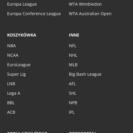
Europa League
WTA Wimbledon
Europa Conference League
WTA Australian Open
KOSZYKÓWKA
INNE
NBA
NFL
NCAA
NHL
EuroLeague
MLB
Super Lig
Big Bash League
LNB
AFL
Lega A
SHL
BBL
NPB
ACB
IPL