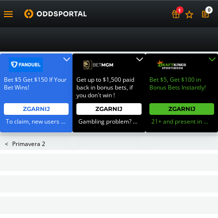
0
1
Bet $5 Get $150 If Your
Get up to $1,500 paid
Bet $5, Get $100 in
Bet Wins!
back in bonus bets, if
Bonus Bets Instantly!
you don`t win !
ZGARNIJ
ZGARNIJ
ZGARNIJ
To claim, new users need to register, make a first-time deposit of $5 or more, and then simply place their first real-money wager on any FanDuel Sportsbook market (no odds limits) that is live on platform. All users will receive their $150 in Bonus Bets If Your Bet Wins within 72 hours of the bet settlement.
Gambling problem? Call 1-800-GAMBLER or 1-800-MY-RESET. 21+ only. Please Gamble Responsibly. See BetMGM.com for Terms. First Bet Offer for new customers only (if applicable). Subject to eligibility requirements. Bonus bets are non-withdrawable. In partnership with Kansas Crossing Casino and Hotel. Promotional offers not available in Mississippi, New York, Ontario, or Puerto Rico.
21+ and present in most states. (18+ DC/KY/NH/PR/WY). Void in NH/OR/ONT/PR. Eligibility restrictions apply. On behalf of Boot Hill Casino (KS). Pass-thru of per wager tax may apply in IL. 1 per new DraftKings customer. $5+ first-time bet req. Max. $100 issued as non-withdrawable Bonus Bets that expire in 7 days (168 hours). Stake removed from payout. Terms: sportsbook.draftkings.com/promos. Ends 5/31/26 at 11:59 PM ET.
<
Primavera 2