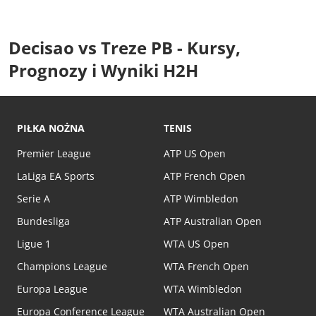
Decisao vs Treze PB - Kursy,
Prognozy i Wyniki H2H
PIŁKA NOŻNA
TENIS
Premier League
ATP US Open
LaLiga EA Sports
ATP French Open
Serie A
ATP Wimbledon
Bundesliga
ATP Australian Open
Ligue 1
WTA US Open
Champions League
WTA French Open
Europa League
WTA Wimbledon
Europa Conference League
WTA Australian Open