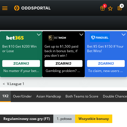
0
1
Bet $10 Get $200 Win
Get up to $1,500 paid
Bet $5 Get $150 If Your
or Lose
back in bonus bets, if
Bet Wins!
you don`t win !
ZGARNIJ
ZGARNIJ
ZGARNIJ
No matter if your bet wins or loses. Deposit required. Paid in Bonus Bets. Bonus Bets wager excluded from returns. New customers only. Max. prize, game restrictions, time limits and T&Cs apply. 21+. Gambling Problem? Call 1-800-GAMBLER.
Gambling problem? Call 1-800-GAMBLER or 1-800-MY-RESET. 21+ only. Please Gamble Responsibly. See BetMGM.com for Terms. First Bet Offer for new customers only (if applicable). Subject to eligibility requirements. Bonus bets are non-withdrawable. In partnership with Kansas Crossing Casino and Hotel. Promotional offers not available in Mississippi, New York, Ontario, or Puerto Rico.
To claim, new users need to register, make a first-time deposit of $5 or more, and then simply place their first real-money wager on any FanDuel Sportsbook market (no odds limits) that is live on platform. All users will receive their $150 in Bonus Bets If Your Bet Wins within 72 hours of the bet settlement.
<
V.League 1
1X2
Over/Under
Asian Handicap
Both Teams to Score
Double Chance
Regulaminowy czas gry (FT)
1. połowa
Wszystkie bonusy