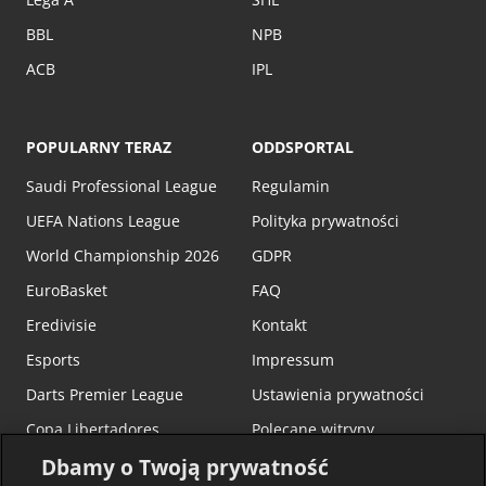
BBL
NPB
ACB
IPL
POPULARNY TERAZ
ODDSPORTAL
Saudi Professional League
Regulamin
UEFA Nations League
Polityka prywatności
World Championship 2026
GDPR
EuroBasket
FAQ
Eredivisie
Kontakt
Esports
Impressum
Darts Premier League
Ustawienia prywatności
Copa Libertadores
Polecane witryny
Dbamy o Twoją prywatność
Oferty bonusowe