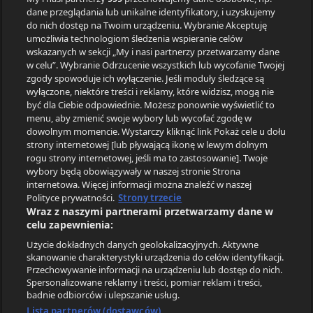
dane przeglądania lub unikalne identyfikatory, i uzyskujemy
Wiadomości
do nich dostęp na Twoim urządzeniu. Wybranie Akceptuję
umożliwia technologiom śledzenia wspieranie celów
wskazanych w sekcji „My i nasi partnerzy przetwarzamy dane
w celu”. Wybranie Odrzucenie wszystkich lub wycofanie Twojej
PARTNERZY
zgody spowoduje ich wyłączenie. Jeśli moduły śledzące są
wyłączone, niektóre treści i reklamy, które widzisz, mogą nie
SoccerVista
być dla Ciebie odpowiednie. Możesz ponownie wyświetlić to
Betexplorer
menu, aby zmienić swoje wybory lub wycofać zgodę w
dowolnym momencie. Wystarczy kliknąć link Pokaż cele u dołu
FCTables
strony internetowej [lub pływającą ikonę w lewym dolnym
rogu strony internetowej, jeśli ma to zastosowanie]. Twoje
Tribalfootball
wybory będą obowiązywały w naszej stronie Strona
ScoreBar
internetowa. Więcej informacji można znaleźć w naszej
Polityce prywatności.
Strony trzecie
Wraz z naszymi partnerami przetwarzamy dane w
celu zapewnienia:
Graj odpowiedzialnie.
Terapia uzależnień od hazardu. 18+
Użycie dokładnych danych geolokalizacyjnych. Aktywne
skanowanie charakterystyki urządzenia do celów identyfikacji.
Przechowywanie informacji na urządzeniu lub dostęp do nich.
Spersonalizowane reklamy i treści, pomiar reklam i treści,
Proszę, graj odpowiedzialnie.
badnie odbiorców i ulepszanie usług.
Lista partnerów (dostawców)