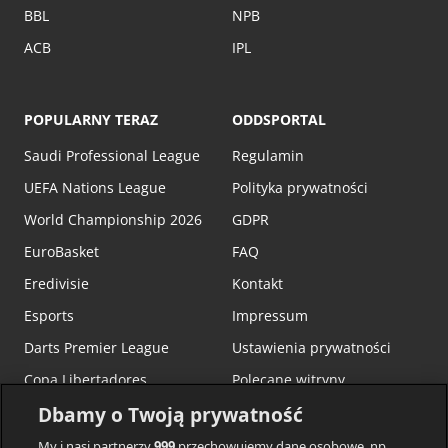
BBL
NPB
ACB
IPL
POPULARNY TERAZ
ODDSPORTAL
Saudi Professional League
Regulamin
UEFA Nations League
Polityka prywatności
World Championship 2026
GDPR
EuroBasket
FAQ
Eredivisie
Kontakt
Esports
Impressum
Darts Premier League
Ustawienia prywatności
Copa Libertadores
Polecane witryny
Dbamy o Twoją prywatność
Oferty bonusowe
Bukmacherzy
My i nasi partnerzy
999
przechowujemy dane osobowe, np.