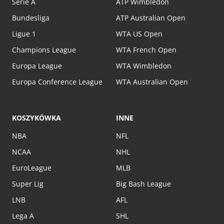
Serie A
ATP Wimbledon
Bundesliga
ATP Australian Open
Ligue 1
WTA US Open
Champions League
WTA French Open
Europa League
WTA Wimbledon
Europa Conference League
WTA Australian Open
KOSZYKÓWKA
INNE
NBA
NFL
NCAA
NHL
EuroLeague
MLB
Super Lig
Big Bash League
LNB
AFL
Lega A
SHL