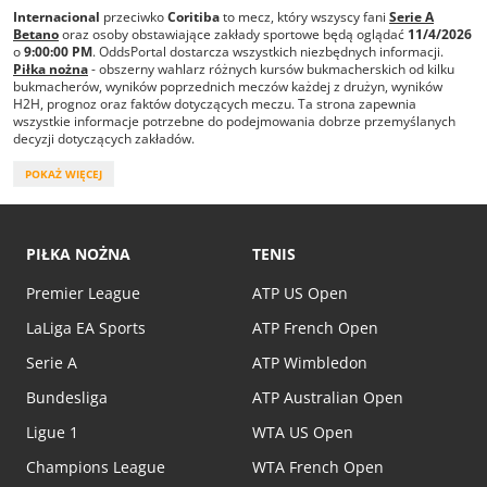
Internacional
przeciwko
Coritiba
to mecz, który wszyscy fani
Serie A
Betano
oraz osoby obstawiające zakłady sportowe będą oglądać
11/4/2026
o
9:00:00 PM
. OddsPortal dostarcza wszystkich niezbędnych informacji.
Piłka nożna
- obszerny wahlarz różnych kursów bukmacherskich od kilku
bukmacherów, wyników poprzednich meczów każdej z drużyn, wyników
H2H, prognoz oraz faktów dotyczących meczu. Ta strona zapewnia
wszystkie informacje potrzebne do podejmowania dobrze przemyślanych
decyzji dotyczących zakładów.
POKAŻ WIĘCEJ
PIŁKA NOŻNA
TENIS
Premier League
ATP US Open
LaLiga EA Sports
ATP French Open
Serie A
ATP Wimbledon
Bundesliga
ATP Australian Open
Ligue 1
WTA US Open
Champions League
WTA French Open