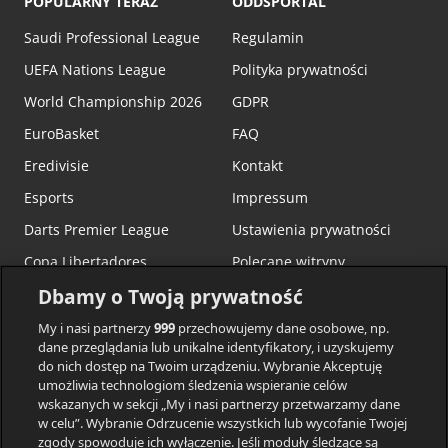
POPULARNY TERAZ
ODDSPORTAL
Saudi Professional League
Regulamin
UEFA Nations League
Polityka prywatności
World Championship 2026
GDPR
EuroBasket
FAQ
Eredivisie
Kontakt
Esports
Impressum
Darts Premier League
Ustawienia prywatności
Copa Libertadores
Polecane witryny
Dbamy o Twoją prywatność
Oferty bonusowe
Bukmacherzy
My i nasi partnerzy
999
przechowujemy dane osobowe, np.
dane przeglądania lub unikalne identyfikatory, i uzyskujemy
Wiadomości
do nich dostęp na Twoim urządzeniu. Wybranie Akceptuję
umożliwia technologiom śledzenia wspieranie celów
wskazanych w sekcji „My i nasi partnerzy przetwarzamy dane
w celu”. Wybranie Odrzucenie wszystkich lub wycofanie Twojej
PARTNERZY
zgody spowoduje ich wyłączenie. Jeśli moduły śledzące są