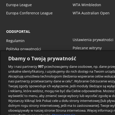
Europa League
WTA Wimbledon
Europa Conference League
WTA Australian Open
ODDSPORTAL
Ustawienia prywatności
Regulamin
Polecane witryny
Polityka prywatności
Oferty bonusowe
GDPR
Dbamy o Twoją prywatność
Bukmacherzy
FAQ
My i nasi partnerzy
997
przechowujemy dane osobowe, np. dane przeg
unikalne identyfikatory, i uzyskujemy do nich dostęp na Twoim urząd
Wiadomości
Kontakt
Akceptuję umożliwia technologiom śledzenia wspieranie celów wskazan
nasi partnerzy przetwarzamy dane w celu”. Wybranie Odrzucenie wszy
Impressum
Twojej zgody spowoduje ich wyłączenie. Jeśli moduły śledzące są wyłąc
i reklamy, które widzisz, mogą nie być dla Ciebie odpowiednie. Możes
wyświetlić to menu, aby zmienić swoje wybory lub wycofać zgodę w
Copyright © 2008-2026 Oddsportal.com
Wystarczy kliknąć link Pokaż cele u dołu strony internetowej [lub pły
dolnym rogu strony internetowej, jeśli ma to zastosowanie]. Twoje w
obowiązywały w naszej stronie Strona internetowa. Więcej informacji