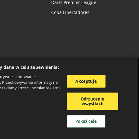
Darts Premier League
Copa Libertadores
 dane w celu zapewnienia:
Aktywne skanowanie
Akceptuję
i. Przechowywanie informacji na
reklamy i treści, pomiar reklam i
Odrzucenie
wszystkich
Pokaż cele