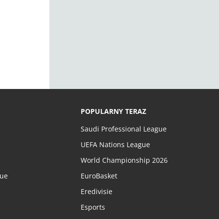
POPULARNY TERAZ
Saudi Professional League
UEFA Nations League
World Championship 2026
gue
EuroBasket
Eredivisie
Esports