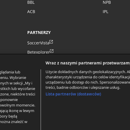
BBL
NPB
ACB
IPL
PARTNERZY
SoccerVista
Betexplorer
FCTables
Wraz z naszymi partnerami przetwarzamy
Tribalfootball
Użycie dokładnych danych geolokalizacyjnych. 
lądania lub
charakterystyki urządzenia do celów identyfikacj
zeniu. Wybranie
ScoreBar
urządzeniu lub dostęp do nich. Spersonalizowane 
ych w sekcji „My i
treści, badnie odbiorców i ulepszanie usług.
stkich lub wycofanie
zone, niektóre treści
Lista partnerów (dostawców)
z ponownie
 dowolnym momencie.
wającą ikonę w lewym
ybory będą
 można znaleźć w