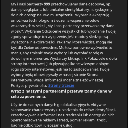
Bukmacherzy
My i nasi partnerzy
999
przechowujemy dane osobowe, np.
dane przeglądania lub unikalne identyfikatory, i uzyskujemy
Wiadomości
do nich dostęp na Twoim urządzeniu. Wybranie Akceptuję
umożliwia technologiom śledzenia wspieranie celów
wskazanych w sekcji „My i nasi partnerzy przetwarzamy dane
w celu”. Wybranie Odrzucenie wszystkich lub wycofanie Twojej
PARTNERZY
zgody spowoduje ich wyłączenie. Jeśli moduły śledzące są
wyłączone, niektóre treści i reklamy, które widzisz, mogą nie
SoccerVista
być dla Ciebie odpowiednie. Możesz ponownie wyświetlić to
Betexplorer
menu, aby zmienić swoje wybory lub wycofać zgodę w
dowolnym momencie. Wystarczy kliknąć link Pokaż cele u dołu
FCTables
strony internetowej [lub pływającą ikonę w lewym dolnym
rogu strony internetowej, jeśli ma to zastosowanie]. Twoje
Tribalfootball
wybory będą obowiązywały w naszej stronie Strona
ScoreBar
internetowa. Więcej informacji można znaleźć w naszej
Polityce prywatności.
Strony trzecie
Wraz z naszymi partnerami przetwarzamy dane w
celu zapewnienia:
Graj odpowiedzialnie.
Terapia uzależnień od hazardu. 18+
Użycie dokładnych danych geolokalizacyjnych. Aktywne
skanowanie charakterystyki urządzenia do celów identyfikacji.
Przechowywanie informacji na urządzeniu lub dostęp do nich.
Spersonalizowane reklamy i treści, pomiar reklam i treści,
Proszę, graj odpowiedzialnie.
badnie odbiorców i ulepszanie usług.