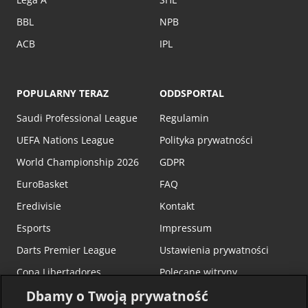
BBL
NPB
ACB
IPL
POPULARNY TERAZ
ODDSPORTAL
Saudi Professional League
Regulamin
UEFA Nations League
Polityka prywatności
World Championship 2026
GDPR
EuroBasket
FAQ
Eredivisie
Kontakt
Esports
Impressum
Darts Premier League
Ustawienia prywatności
Copa Libertadores
Polecane witryny
Dbamy o Twoją prywatność
Oferty bonusowe