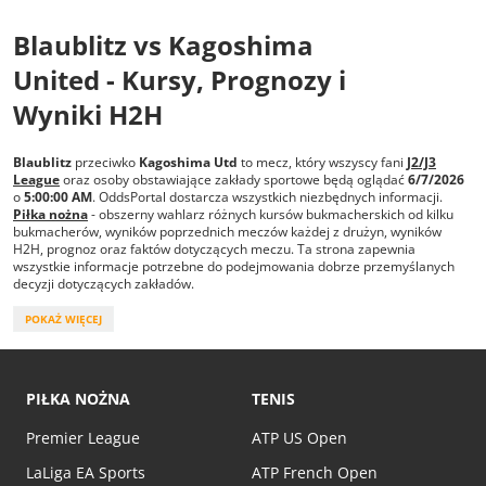
Blaublitz vs Kagoshima
United - Kursy, Prognozy i
Wyniki H2H
Blaublitz
przeciwko
Kagoshima Utd
to mecz, który wszyscy fani
J2/J3
League
oraz osoby obstawiające zakłady sportowe będą oglądać
6/7/2026
o
5:00:00 AM
. OddsPortal dostarcza wszystkich niezbędnych informacji.
Piłka nożna
- obszerny wahlarz różnych kursów bukmacherskich od kilku
bukmacherów, wyników poprzednich meczów każdej z drużyn, wyników
H2H, prognoz oraz faktów dotyczących meczu. Ta strona zapewnia
wszystkie informacje potrzebne do podejmowania dobrze przemyślanych
decyzji dotyczących zakładów.
POKAŻ WIĘCEJ
PIŁKA NOŻNA
TENIS
Premier League
ATP US Open
LaLiga EA Sports
ATP French Open