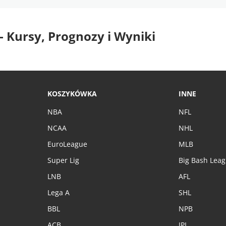
 - Kursy, Prognozy i Wyniki
KOSZYKÓWKA
INNE
NBA
NFL
NCAA
NHL
EuroLeague
MLB
Super Lig
Big Bash Lea
LNB
AFL
Lega A
SHL
BBL
NPB
ACB
IPL