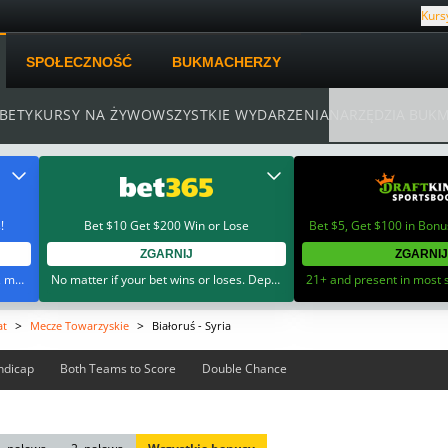
Kurs
SPOŁECZNOŚĆ
BUKMACHERZY
BETY
KURSY NA ŻYWO
WSZYSTKIE WYDARZENIA
NARZĘDZIA BUKM
!
Bet $10 Get $200 Win or Lose
Bet $5, Get $100 in Bonus
ZGARNIJ
ZGARNIJ
To claim, new users need to register, make a first-time deposit of $5 or more, and then simply place their first real-money wager on any FanDuel Sportsbook market (no odds limits) that is live on platform. All users will receive their $150 in Bonus Bets If Your Bet Wins within 72 hours of the bet settlement.
No matter if your bet wins or loses. Deposit required. Paid in Bonus Bets. Bonus Bets wager excluded from returns. New customers only. Max. prize, game restrictions, time limits and T&Cs apply. 21+. Gambling Problem? Call 1-800-GAMBLER.
>
>
at
Mecze Towarzyskie
Białoruś - Syria
ndicap
Both Teams to Score
Double Chance