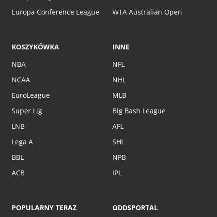
Europa Conference League
WTA Australian Open
KOSZYKÓWKA
INNE
NBA
NFL
NCAA
NHL
EuroLeague
MLB
Super Lig
Big Bash League
LNB
AFL
Lega A
SHL
BBL
NPB
ACB
IPL
POPULARNY TERAZ
ODDSPORTAL