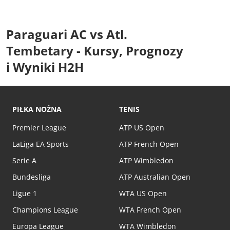
Paraguari AC vs Atl.
Tembetary - Kursy, Prognozy
i Wyniki H2H
PIŁKA NOŻNA
TENIS
Premier League
ATP US Open
LaLiga EA Sports
ATP French Open
Serie A
ATP Wimbledon
Bundesliga
ATP Australian Open
Ligue 1
WTA US Open
Champions League
WTA French Open
Europa League
WTA Wimbledon