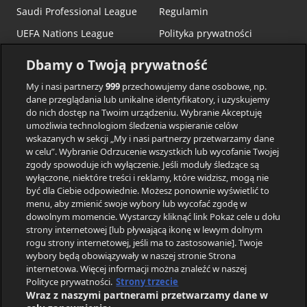
Saudi Professional League
Regulamin
UEFA Nations League
Polityka prywatności
World Championship 2026
GDPR
Dbamy o Twoją prywatność
EuroBasket
FAQ
My i nasi partnerzy
999
przechowujemy dane osobowe, np.
Eredivisie
Kontakt
dane przeglądania lub unikalne identyfikatory, i uzyskujemy
do nich dostęp na Twoim urządzeniu. Wybranie Akceptuję
Esports
Impressum
umożliwia technologiom śledzenia wspieranie celów
wskazanych w sekcji „My i nasi partnerzy przetwarzamy dane
Darts Premier League
Ustawienia prywatności
w celu”. Wybranie Odrzucenie wszystkich lub wycofanie Twojej
Copa Libertadores
zgody spowoduje ich wyłączenie. Jeśli moduły śledzące są
Polecane witryny
wyłączone, niektóre treści i reklamy, które widzisz, mogą nie
Oferty bonusowe
być dla Ciebie odpowiednie. Możesz ponownie wyświetlić to
menu, aby zmienić swoje wybory lub wycofać zgodę w
Bukmacherzy
dowolnym momencie. Wystarczy kliknąć link Pokaż cele u dołu
strony internetowej [lub pływającą ikonę w lewym dolnym
Wiadomości
rogu strony internetowej, jeśli ma to zastosowanie]. Twoje
wybory będą obowiązywały w naszej stronie Strona
internetowa. Więcej informacji można znaleźć w naszej
PARTNERZY
Polityce prywatności.
Strony trzecie
Wraz z naszymi partnerami przetwarzamy dane w
SoccerVista