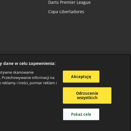
Darts Premier League
Copa Libertadores
 dane w celu zapewnienia:
Aktywne skanowanie
Akceptuję
i. Przechowywanie informacji na
reklamy i treści, pomiar reklam i
Odrzucenie
wszystkich
Pokaż cele