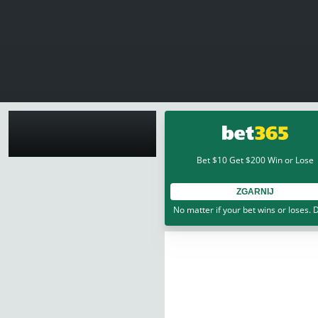
Bet $10 Get $200 Win or Lose
ZGARNIJ