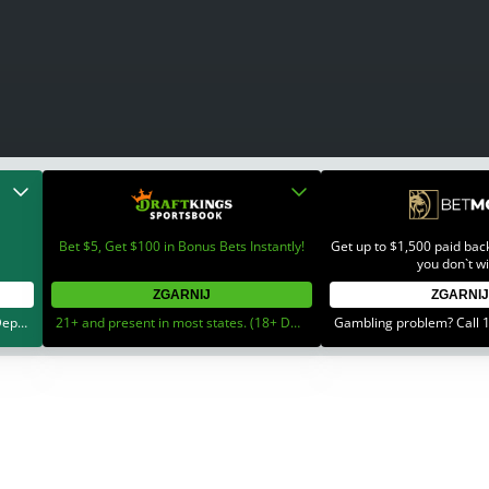
Bet $5, Get $100 in Bonus Bets Instantly!
Get up to $1,500 paid back
you don`t wi
ZGARNIJ
ZGARNIJ
No matter if your bet wins or loses. Deposit required. Paid in Bonus Bets. Bonus Bets wager excluded from returns. New customers only. Max. prize, game restrictions, time limits and T&Cs apply. 21+. Gambling Problem? Call 1-800-GAMBLER.
21+ and present in most states. (18+ DC/KY/NH/PR/WY). Void in NH/OR/ONT/PR. Eligibility restrictions apply. On behalf of Boot Hill Casino (KS). Pass-thru of per wager tax may apply in IL. 1 per new DraftKings customer. $5+ first-time bet req. Max. $100 issued as non-withdrawable Bonus Bets that expire in 7 days (168 hours). Stake removed from payout. Terms: sportsbook.draftkings.com/promos. Ends 5/31/26 at 11:59 PM ET.