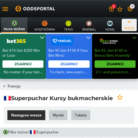
0
1
WIĘCEJ
PIŁKA NOŻNA
KOSZYKÓWKA
TENIS
BASEBALL
HOKEJ
Bet $10 Get $200 Win
Bet $5 Get $150 If Your
Bet $5, Get $100 in
or Lose
Bet Wins!
Bonus Bets Instantly!
ZGARNIJ
ZGARNIJ
ZGARNIJ
No matter if your bet wins or loses. Deposit required. Paid in Bonus Bets. Bonus Bets wager excluded from returns. New customers only. Max. prize, game restrictions, time limits and T&Cs apply. 21+. Gambling Problem? Call 1-800-GAMBLER.
To claim, new users need to register, make a first-time deposit of $5 or more, and then simply place their first real-money wager on any FanDuel Sportsbook market (no odds limits) that is live on platform. All users will receive their $150 in Bonus Bets If Your Bet Wins within 72 hours of the bet settlement.
21+ and present in most states. (18+ DC/KY/NH/PR/WY). Void in NH/OR/ONT/PR. Eligibility restrictions apply. On behalf of Boot Hill Casino (KS). Pass-thru of per wager tax may apply in IL. 1 per new DraftKings customer. $5+ first-time bet req. Max. $100 issued as non-withdrawable Bonus Bets that expire in 7 days (168 hours). Stake removed from payout. Terms: sportsbook.draftkings.com/promos. Ends 5/31/26 at 11:59 PM ET.
<
Francja
Superpuchar Kursy bukmacherskie
Następne mecze
Wyniki
Tabela
Piłka nożna
/
/
Superpuchar