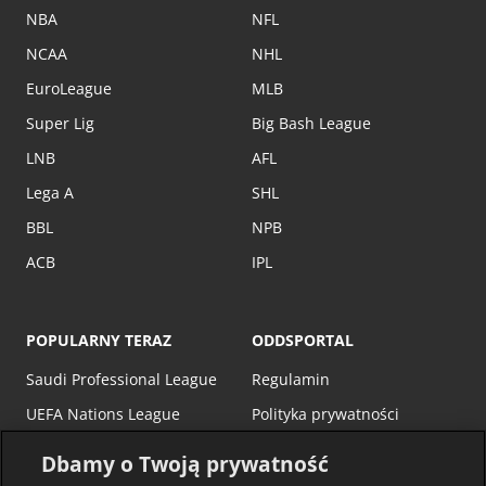
NBA
NFL
NCAA
NHL
EuroLeague
MLB
Super Lig
Big Bash League
LNB
AFL
Lega A
SHL
BBL
NPB
ACB
IPL
POPULARNY TERAZ
ODDSPORTAL
Saudi Professional League
Regulamin
UEFA Nations League
Polityka prywatności
World Championship 2026
GDPR
Dbamy o Twoją prywatność
EuroBasket
FAQ