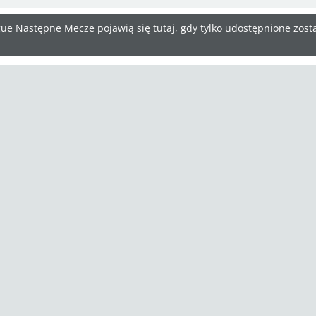
gue Następne Mecze pojawią się tutaj, gdy tylko udostępnione zost