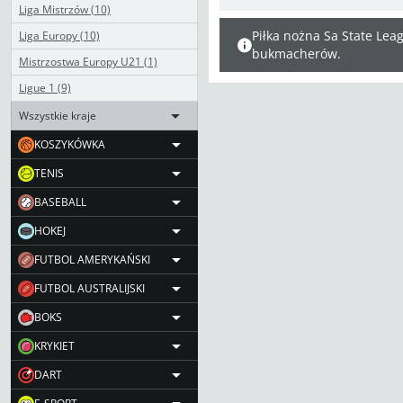
Liga Mistrzów
(10)
Piłka nożna Sa State Lea
Liga Europy
(10)
bukmacherów.
Mistrzostwa Europy U21
(1)
Ligue 1
(9)
Wszystkie kraje
KOSZYKÓWKA
TENIS
BASEBALL
HOKEJ
FUTBOL AMERYKAŃSKI
FUTBOL AUSTRALIJSKI
BOKS
KRYKIET
DART