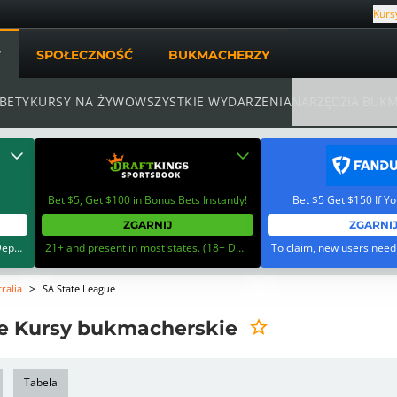
Kurs
W
SPOŁECZNOŚĆ
BUKMACHERZY
BETY
KURSY NA ŻYWO
WSZYSTKIE WYDARZENIA
NARZĘDZIA BUKM
Bet $5, Get $100 in Bonus Bets Instantly!
Bet $5 Get $150 If Yo
ZGARNIJ
ZGARNI
No matter if your bet wins or loses. Deposit required. Paid in Bonus Bets. Bonus Bets wager excluded from returns. New customers only. Max. prize, game restrictions, time limits and T&Cs apply. 21+. Gambling Problem? Call 1-800-GAMBLER.
21+ and present in most states. (18+ DC/KY/NH/PR/WY). Void in NH/OR/ONT/PR. Eligibility restrictions apply. On behalf of Boot Hill Casino (KS). Pass-thru of per wager tax may apply in IL. 1 per new DraftKings customer. $5+ first-time bet req. Max. $100 issued as non-withdrawable Bonus Bets that expire in 7 days (168 hours). Stake removed from payout. Terms: sportsbook.draftkings.com/promos. Ends 5/31/26 at 11:59 PM ET.
>
ralia
SA State League
ue Kursy bukmacherskie
Tabela