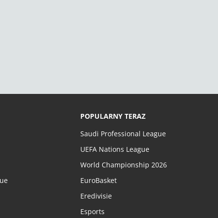
POPULARNY TERAZ
Saudi Professional League
UEFA Nations League
World Championship 2026
gue
EuroBasket
Eredivisie
Esports