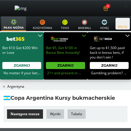
0
1
WIĘCEJ
PIŁKA NOŻNA
KOSZYKÓWKA
TENIS
BASEBALL
HOKEJ
Bet $10 Get $200 Win
Bet $5, Get $100 in
Get up to $1,500 paid
or Lose
Bonus Bets Instantly!
back in bonus bets, if
you don`t win !
ZGARNIJ
ZGARNIJ
ZGARNIJ
No matter if your bet wins or loses. Deposit required. Paid in Bonus Bets. Bonus Bets wager excluded from returns. New customers only. Max. prize, game restrictions, time limits and T&Cs apply. 21+. Gambling Problem? Call 1-800-GAMBLER.
21+ and present in most states. (18+ DC/KY/NH/PR/WY). Void in NH/OR/ONT/PR. Eligibility restrictions apply. On behalf of Boot Hill Casino (KS). Pass-thru of per wager tax may apply in IL. 1 per new DraftKings customer. $5+ first-time bet req. Max. $100 issued as non-withdrawable Bonus Bets that expire in 7 days (168 hours). Stake removed from payout. Terms: sportsbook.draftkings.com/promos. Ends 5/31/26 at 11:59 PM ET.
Gambling problem? Call 1-800-GAMBLER or 1-800-MY-RESET. 21+ only. Please Gamble Responsibly. See BetMGM.com for Terms. First Bet Offer for new customers only (if applicable). Subject to eligibility requirements. Bonus bets are non-withdrawable. In partnership with Kansas Crossing Casino and Hotel. Promotional offers not available in Mississippi, New York, Ontario, or Puerto Rico.
<
Argentyna
Copa Argentina Kursy bukmacherskie
Następne mecze
Wyniki
Tabela