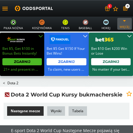
0
1
WIĘCEJ
PIŁKA NOŻNA
KOSZYKÓWKA
TENIS
BASEBALL
HOKEJ
Bet $5, Get $100 in
Bet $5 Get $150 If Your
Bet $10 Get $200 Win
Bonus Bets Instantly!
Bet Wins!
or Lose
ZGARNIJ
ZGARNIJ
ZGARNIJ
21+ and present in most states. (18+ DC/KY/NH/PR/WY). Void in NH/OR/ONT/PR. Eligibility restrictions apply. On behalf of Boot Hill Casino (KS). Pass-thru of per wager tax may apply in IL. 1 per new DraftKings customer. $5+ first-time bet req. Max. $100 issued as non-withdrawable Bonus Bets that expire in 7 days (168 hours). Stake removed from payout. Terms: sportsbook.draftkings.com/promos. Ends 5/31/26 at 11:59 PM ET.
To claim, new users need to register, make a first-time deposit of $5 or more, and then simply place their first real-money wager on any FanDuel Sportsbook market (no odds limits) that is live on platform. All users will receive their $150 in Bonus Bets If Your Bet Wins within 72 hours of the bet settlement.
No matter if your bet wins or loses. Deposit required. Paid in Bonus Bets. Bonus Bets wager excluded from returns. New customers only. Max. prize, game restrictions, time limits and T&Cs apply. 21+. Gambling Problem? Call 1-800-GAMBLER.
<
Dota 2
Dota 2 World Cup Kursy bukmacherskie
Następne mecze
Wyniki
Tabela
E-sport Dota 2 World Cup Następne Mecze pojawią się