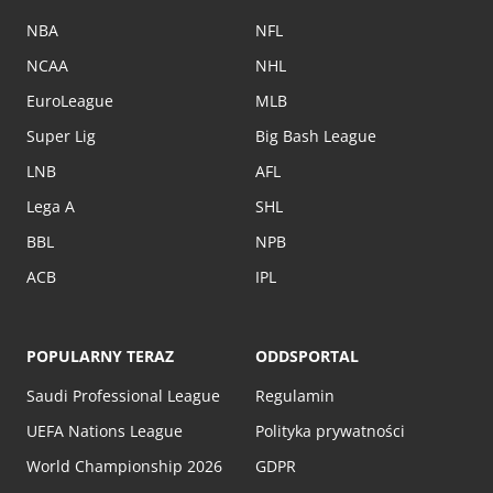
NBA
NFL
NCAA
NHL
EuroLeague
MLB
Super Lig
Big Bash League
LNB
AFL
Lega A
SHL
BBL
NPB
ACB
IPL
POPULARNY TERAZ
ODDSPORTAL
Saudi Professional League
Regulamin
UEFA Nations League
Polityka prywatności
World Championship 2026
GDPR