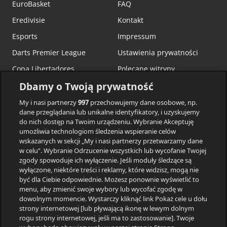
EuroBasket
FAQ
Eredivisie
Kontakt
Esports
Impressum
Darts Premier League
Ustawienia prywatności
Copa Libertadores
Polecane witryny
Dbamy o Twoją prywatność
Oferty bonusowe
Bukmacherzy
My i nasi partnerzy
997
przechowujemy dane osobowe, np.
dane przeglądania lub unikalne identyfikatory, i uzyskujemy
Wiadomości
do nich dostęp na Twoim urządzeniu. Wybranie Akceptuję
umożliwia technologiom śledzenia wspieranie celów
wskazanych w sekcji „My i nasi partnerzy przetwarzamy dane
w celu”. Wybranie Odrzucenie wszystkich lub wycofanie Twojej
PARTNERZY
zgody spowoduje ich wyłączenie. Jeśli moduły śledzące są
wyłączone, niektóre treści i reklamy, które widzisz, mogą nie
SoccerVista
być dla Ciebie odpowiednie. Możesz ponownie wyświetlić to
Betexplorer
menu, aby zmienić swoje wybory lub wycofać zgodę w
dowolnym momencie. Wystarczy kliknąć link Pokaż cele u dołu
FCTables
strony internetowej [lub pływającą ikonę w lewym dolnym
rogu strony internetowej, jeśli ma to zastosowanie]. Twoje
Tribalfootball