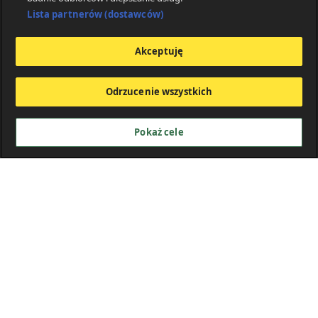
Lista partnerów (dostawców)
X
We would love to get your
opinion on your experience with
Akceptuję
our site with a short survey
Take Survey
Odrzucenie wszystkich
Pokaż cele
PIŁKA NOŻNA
TENIS
Premier League
ATP US Open
LaLiga EA Sports
ATP French Open
Serie A
ATP Wimbledon
Bundesliga
ATP Australian Open
Ligue 1
WTA US Open
Champions League
WTA French Open
Europa League
WTA Wimbledon