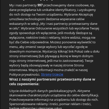
My i nasi partnerzy
997
przechowujemy dane osobowe, np.
dane przeglądania lub unikalne identyfikatory, i uzyskujemy
do nich dostęp na Twoim urządzeniu. Wybranie Akceptuję
umożliwia technologiom śledzenia wspieranie celów
wskazanych w sekcji „My i nasi partnerzy przetwarzamy dane
w celu”. Wybranie Odrzucenie wszystkich lub wycofanie Twojej
zgody spowoduje ich wyłączenie. Jeśli moduły śledzące są
wyłączone, niektóre treści i reklamy, które widzisz, mogą nie
być dla Ciebie odpowiednie. Możesz ponownie wyświetlić to
menu, aby zmienić swoje wybory lub wycofać zgodę w
dowolnym momencie. Wystarczy kliknąć link Pokaż cele u dołu
strony internetowej [lub pływającą ikonę w lewym dolnym
rogu strony internetowej, jeśli ma to zastosowanie]. Twoje
wybory będą obowiązywały w naszej stronie Strona
internetowa. Więcej informacji można znaleźć w naszej
Polityce prywatności.
Strony trzecie
Wraz z naszymi partnerami przetwarzamy dane w
celu zapewnienia:
Użycie dokładnych danych geolokalizacyjnych. Aktywne
skanowanie charakterystyki urządzenia do celów identyfikacji.
Przechowywanie informacji na urządzeniu lub dostęp do nich.
Spersonalizowane reklamy i treści, pomiar reklam i treści,
badnie odbiorców i ulepszanie usług.