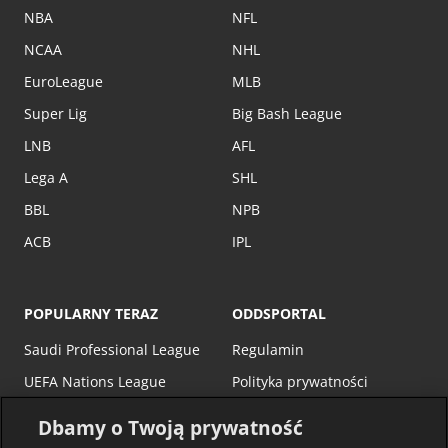
NBA
NFL
NCAA
NHL
EuroLeague
MLB
Super Lig
Big Bash League
LNB
AFL
Lega A
SHL
BBL
NPB
ACB
IPL
POPULARNY TERAZ
ODDSPORTAL
Saudi Professional League
Regulamin
UEFA Nations League
Polityka prywatności
World Championship 2026
GDPR
Dbamy o Twoją prywatność
EuroBasket
FAQ