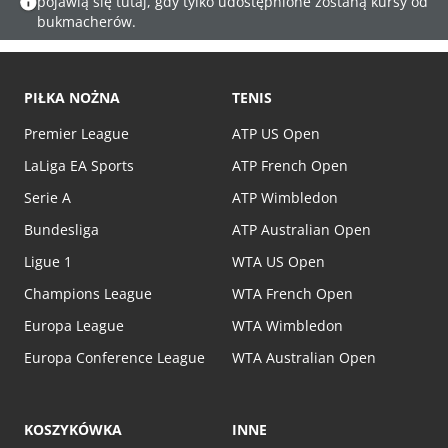
pojawią się tutaj, gdy tylko udostępnione zostaną kursy od
bukmacherów.
PIŁKA NOŻNA
TENIS
Premier League
ATP US Open
LaLiga EA Sports
ATP French Open
Serie A
ATP Wimbledon
Bundesliga
ATP Australian Open
Ligue 1
WTA US Open
Champions League
WTA French Open
Europa League
WTA Wimbledon
Europa Conference League
WTA Australian Open
KOSZYKÓWKA
INNE