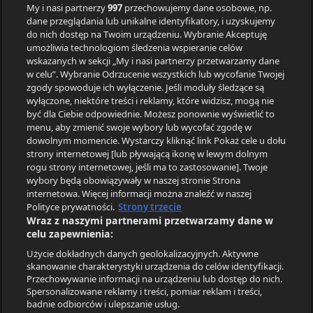
My i nasi partnerzy
997
przechowujemy dane osobowe, np.
Eredivisie
Kontakt
dane przeglądania lub unikalne identyfikatory, i uzyskujemy
do nich dostęp na Twoim urządzeniu. Wybranie Akceptuję
Esports
Impressum
umożliwia technologiom śledzenia wspieranie celów
wskazanych w sekcji „My i nasi partnerzy przetwarzamy dane
Darts Premier League
Ustawienia prywatności
w celu”. Wybranie Odrzucenie wszystkich lub wycofanie Twojej
Copa Libertadores
zgody spowoduje ich wyłączenie. Jeśli moduły śledzące są
Polecane witryny
wyłączone, niektóre treści i reklamy, które widzisz, mogą nie
Oferty bonusowe
być dla Ciebie odpowiednie. Możesz ponownie wyświetlić to
menu, aby zmienić swoje wybory lub wycofać zgodę w
Bukmacherzy
dowolnym momencie. Wystarczy kliknąć link Pokaż cele u dołu
strony internetowej [lub pływającą ikonę w lewym dolnym
Wiadomości
rogu strony internetowej, jeśli ma to zastosowanie]. Twoje
wybory będą obowiązywały w naszej stronie Strona
internetowa. Więcej informacji można znaleźć w naszej
PARTNERZY
Polityce prywatności.
Strony trzecie
Wraz z naszymi partnerami przetwarzamy dane w
SoccerVista
celu zapewnienia:
Betexplorer
Użycie dokładnych danych geolokalizacyjnych. Aktywne
skanowanie charakterystyki urządzenia do celów identyfikacji.
FCTables
Przechowywanie informacji na urządzeniu lub dostęp do nich.
Spersonalizowane reklamy i treści, pomiar reklam i treści,
Tribalfootball
badnie odbiorców i ulepszanie usług.