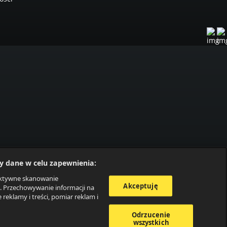
 dane w celu zapewnienia:
Aktywne skanowanie
Akceptuję
i. Przechowywanie informacji na
reklamy i treści, pomiar reklam i
X
We would love to get your
Odrzucenie
opinion on your experience with
wszystkich
our site with a short survey