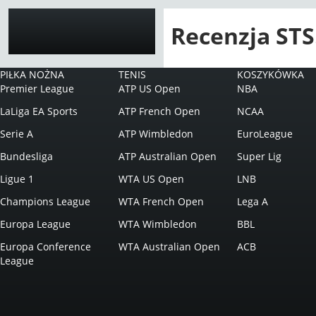
Recenzja STS
PIŁKA NOŻNA
TENIS
KOSZYKÓWKA
Premier League
ATP US Open
NBA
LaLiga EA Sports
ATP French Open
NCAA
Serie A
ATP Wimbledon
EuroLeague
Bundesliga
ATP Australian Open
Super Lig
Ligue 1
WTA US Open
LNB
Champions League
WTA French Open
Lega A
Europa League
WTA Wimbledon
BBL
Europa Conference
WTA Australian Open
ACB
League